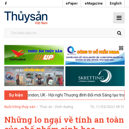
ePaper
eMagazine
English
26
London, UK - Hội nghị Thượng đỉnh Đổi mới Sáng tạo trong Ngành 
Sự kiện
Nuôi trồng thủy sản
Thức ăn - Dinh dưỡng
T6, 11/03/2022 08:31
Những lo ngại về tính an toàn