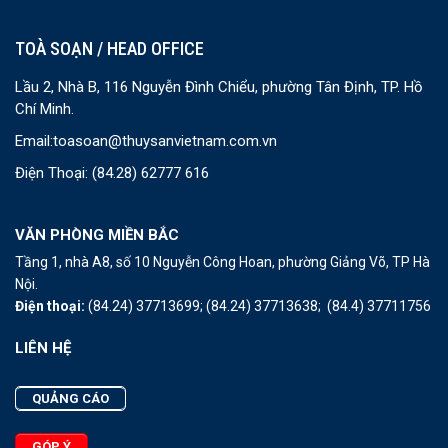
TOÀ SOẠN / HEAD OFFICE
Lầu 2, Nhà B, 116 Nguyễn Đình Chiểu, phường Tân Định, TP. Hồ
Chí Minh.
Email:
toasoan@thuysanvietnam.com.vn
Điện Thoại:
(84.28) 62777 616
VĂN PHÒNG MIỀN BẮC
Tầng 1, nhà A8, số 10 Nguyễn Công Hoan, phường Giảng Võ, TP Hà
Nội.
Điện thoại:
(84.24) 37713699;
(84.24) 37713638;
(84.4) 37711756
LIÊN HỆ
QUẢNG CÁO
GÓP Ý