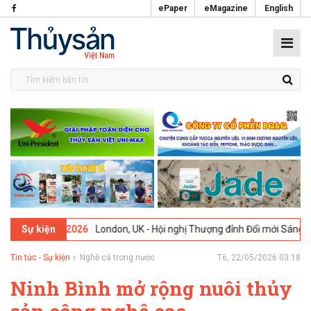
ePaper
eMagazine
English
09-02-2026
London, UK - Hội nghị Thượng đỉnh Đổi mới Sáng tạo tro
Sự kiện
Tin tức - Sự kiện
Nghề cá trong nước
T6, 22/05/2026 03:18
Ninh Bình mở rộng nuôi thủy