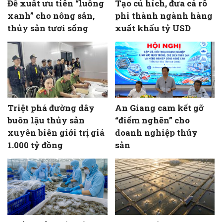
Đề xuất ưu tiên “luồng
Tạo cú hích, đưa cá rô
xanh” cho nông sản,
phi thành ngành hàng
thủy sản tươi sống
xuất khẩu tỷ USD
Triệt phá đường dây
An Giang cam kết gỡ
buôn lậu thủy sản
“điểm nghẽn” cho
xuyên biên giới trị giá
doanh nghiệp thủy
1.000 tỷ đồng
sản