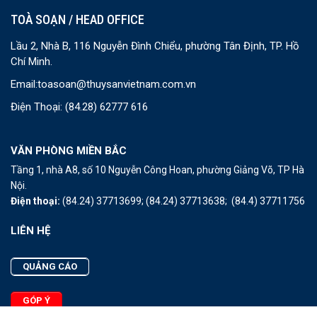
TOÀ SOẠN / HEAD OFFICE
Lầu 2, Nhà B, 116 Nguyễn Đình Chiểu, phường Tân Định, TP. Hồ
Chí Minh.
Email:
toasoan@thuysanvietnam.com.vn
Điện Thoại:
(84.28) 62777 616
VĂN PHÒNG MIỀN BẮC
Tầng 1, nhà A8, số 10 Nguyễn Công Hoan, phường Giảng Võ, TP Hà
Nội.
Điện thoại:
(84.24) 37713699;
(84.24) 37713638;
(84.4) 37711756
LIÊN HỆ
QUẢNG CÁO
GÓP Ý