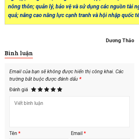
nông thôn; quản lý, bảo vệ và sử dụng các nguồn tài 
quả; nâng cao năng lực cạnh tranh và hội nhập quốc tế
Dương Thảo
Bình luận
Email của bạn sẽ không được hiển thị công khai.
Các
trường bắt buộc được đánh dấu
*
Đánh giá
Tên
*
Email
*