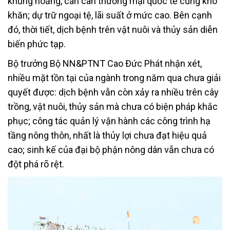
khủng hoảng, cán cân thương mại quốc tế cũng khó
khăn; dự trữ ngoại tệ, lãi suất ở mức cao. Bên cạnh
đó, thời tiết, dịch bệnh trên vật nuôi và thủy sản diễn
biến phức tạp.
Bộ trưởng Bộ NN&PTNT Cao Đức Phát nhận xét,
nhiều mặt tồn tại của ngành trong năm qua chưa giải
quyết được: dịch bệnh vẫn còn xảy ra nhiều trên cây
trồng, vật nuôi, thủy sản mà chưa có biện pháp khắc
phục; công tác quản lý vận hành các công trình hạ
tầng nông thôn, nhất là thủy lợi chưa đạt hiệu quả
cao; sinh kế của đại bộ phận nông dân vẫn chưa có
đột phá rõ rệt.