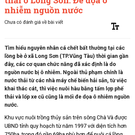
thải ở Long Sơn: Đe dọa ô
nhiễm nguồn nước
Chưa có đánh giá về bài viết
Tìm hiểu nguyên nhân cá chết bất thường tại các
lồng bè ở xã Long Sơn (TP.Vũng Tàu) thời gian gần
đây, các cơ quan chức năng đã xác định là do
nguồn nước bị ô nhiễm. Ngoài thủ phạm chính là
nước thải từ các nhà máy chế biến hải sản, từ việc
khai thác cát, thì việc nuôi hàu bằng tấm lợp phế
thải và lốp xe cũ cũng là mối đe dọa ô nhiễm nguồn
nước.
Khu vực nuôi trồng thủy sản trên sông Chà Và được
UBND tỉnh quy hoạch từ năm 1997 với diện tích hơn
750ha, trong đó gần 69ha phù hợp để nuôi cá lồng