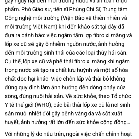
gây nguy hại đến môi trường nước và an toàn thực
phẩm. Phó Giáo sư, tiến sĩ Phùng Chí Sĩ, Trung tâm
Công nghệ môi trường (Viện Bảo vệ thiên nhiên và
môi trường Việt Nam) khi đến khảo sát tại đây đã
đưa ra cảnh báo: việc ngâm tấm lợp fibro xi măng và
lốp xe cũ sẽ gây ô nhiễm nguồn nước, ảnh hưởng
đến môi trường sinh thái của các loại thủy hải sản.
Cụ thể, lốp xe cũ và phế thải fibro xi măng khi ngâm
trong nước sẽ tạo ra chất lưu huỳnh và một số hóa
chất độc hại khác. Việc chôn lấp và thải bỏ không
đúng quy định làm ảnh hưởng đến dòng chảy của
sông, đùng nuôi hải sản. Về sức khỏe, theo Tổ chức
Y tế thế giới (WHO), các bãi thải lốp xe cũ là nơi sinh
sản muỗi nhiệt đới gây bệnh vàng da và sốt xuất
huyết, ảnh hưởng rất lớn đến sức khỏe cộng đồng…
Với những lý do nêu trên, ngoài việc chấn chỉnh hoạt