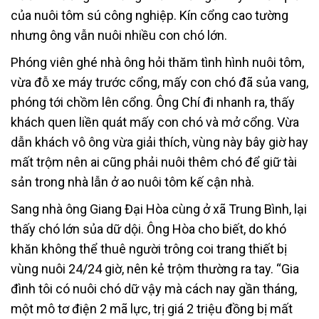
của nuôi tôm sú công nghiệp. Kín cổng cao tường
nhưng ông vẫn nuôi nhiều con chó lớn.
Phóng viên ghé nhà ông hỏi thăm tình hình nuôi tôm,
vừa đỗ xe máy trước cổng, mấy con chó đã sủa vang,
phóng tới chồm lên cổng. Ông Chí đi nhanh ra, thấy
khách quen liền quát mấy con chó và mở cổng. Vừa
dẫn khách vô ông vừa giải thích, vùng này bây giờ hay
mất trộm nên ai cũng phải nuôi thêm chó để giữ tài
sản trong nhà lẫn ở ao nuôi tôm kế cận nhà.
Sang nhà ông Giang Đại Hòa cùng ở xã Trung Bình, lại
thấy chó lớn sủa dữ dội. Ông Hòa cho biết, do khó
khăn không thể thuê người trông coi trang thiết bị
vùng nuôi 24/24 giờ, nên kẻ trộm thường ra tay. “Gia
đình tôi có nuôi chó dữ vậy mà cách nay gần tháng,
một mô tơ điện 2 mã lực, trị giá 2 triệu đồng bị mất