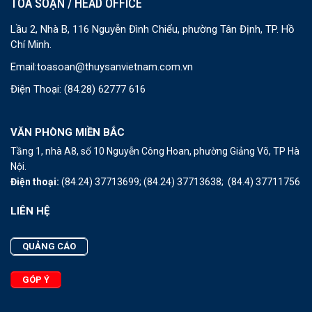
TOÀ SOẠN / HEAD OFFICE
Lầu 2, Nhà B, 116 Nguyễn Đình Chiểu, phường Tân Định, TP. Hồ
Chí Minh.
Email:
toasoan@thuysanvietnam.com.vn
Điện Thoại:
(84.28) 62777 616
VĂN PHÒNG MIỀN BẮC
Tầng 1, nhà A8, số 10 Nguyễn Công Hoan, phường Giảng Võ, TP Hà
Nội.
Điện thoại:
(84.24) 37713699;
(84.24) 37713638;
(84.4) 37711756
LIÊN HỆ
QUẢNG CÁO
GÓP Ý