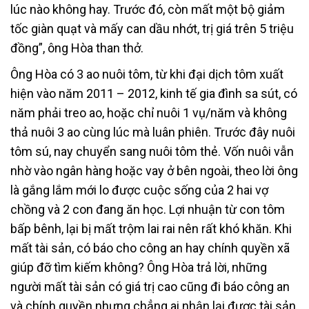
lúc nào không hay. Trước đó, còn mất một bộ giảm
tốc giàn quạt và mấy can dầu nhớt, trị giá trên 5 triệu
đồng”, ông Hòa than thở.
Ông Hòa có 3 ao nuôi tôm, từ khi đại dịch tôm xuất
hiện vào năm 2011 – 2012, kinh tế gia đình sa sút, có
năm phải treo ao, hoặc chỉ nuôi 1 vụ/năm và không
thả nuôi 3 ao cùng lúc mà luân phiên. Trước đây nuôi
tôm sú, nay chuyển sang nuôi tôm thẻ. Vốn nuôi vẫn
nhờ vào ngân hàng hoặc vay ở bên ngoài, theo lời ông
là gắng lắm mới lo được cuộc sống của 2 hai vợ
chồng và 2 con đang ăn học. Lợi nhuận từ con tôm
bấp bênh, lại bị mất trộm lai rai nên rất khó khăn. Khi
mất tài sản, có báo cho công an hay chính quyền xã
giúp đỡ tìm kiếm không? Ông Hòa trả lời, những
người mất tài sản có giá trị cao cũng đi báo công an
và chính quyền nhưng chẳng ai nhận lại được tài sản