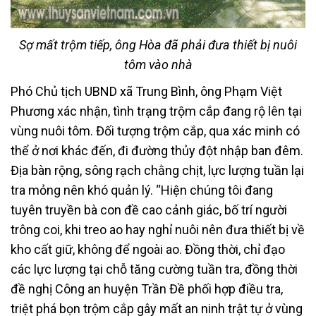
Sợ mất trộm tiếp, ông Hòa đã phải đưa thiết bị nuôi
tôm vào nhà
Phó Chủ tịch UBND xã Trung Bình, ông Phạm Việt
Phương xác nhận, tình trạng trộm cắp đang rộ lên tại
vùng nuôi tôm. Đối tượng trộm cắp, qua xác minh có
thể ở nơi khác đến, đi đường thủy đột nhập ban đêm.
Địa bàn rộng, sông rạch chằng chịt, lực lượng tuần lại
tra mỏng nên khó quản lý. “Hiện chúng tôi đang
tuyên truyền bà con đề cao cảnh giác, bố trí người
trông coi, khi treo ao hay nghỉ nuôi nên đưa thiết bị về
kho cất giữ, không để ngoài ao. Đồng thời, chỉ đạo
các lực lượng tại chỗ tăng cường tuần tra, đồng thời
đề nghị Công an huyện Trần Đề phối hợp điều tra,
triệt phá bọn trộm cắp gây mất an ninh trật tự ở vùng