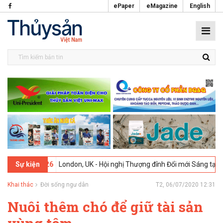
ePaper
eMagazine
English
-02-2026
London, UK - Hội nghị Thượng đỉnh Đổi mới Sáng tạo trong 
Sự kiện
Khai thác
Đời sống ngư dân
T2, 06/07/2020 12:31
Nuôi thêm chó để giữ tài sản