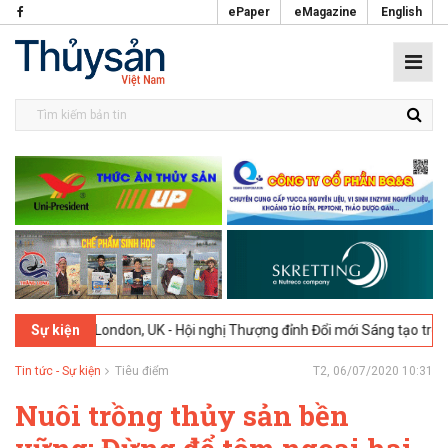
ePaper
eMagazine
English
6
London, UK - Hội nghị Thượng đỉnh Đổi mới Sáng tạo trong Ngành T
Sự kiện
Tin tức - Sự kiện
Tiêu điểm
T2, 06/07/2020 10:31
Nuôi trồng thủy sản bền