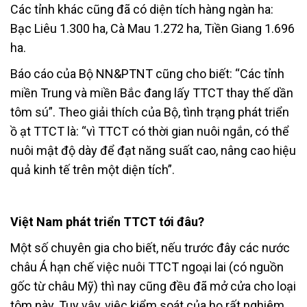
Các tỉnh khác cũng đã có diện tích hàng ngàn ha:
Bạc Liêu 1.300 ha, Cà Mau 1.272 ha, Tiền Giang 1.696
ha.
Báo cáo của Bộ NN&PTNT cũng cho biết: “Các tỉnh
miền Trung và miền Bắc đang lấy TTCT thay thế dần
tôm sú”. Theo giải thích của Bộ, tình trạng phát triển
ồ ạt TTCT là: “vì TTCT có thời gian nuôi ngắn, có thể
nuôi mật độ dày để đạt năng suất cao, nâng cao hiệu
quả kinh tế trên một diện tích”.
Việt Nam phát triển TTCT tới đâu?
Một số chuyên gia cho biết, nếu trước đây các nước
châu Á hạn chế việc nuôi TTCT ngoại lai (có nguồn
gốc từ châu Mỹ) thì nay cũng đều đã mở cửa cho loại
tôm này. Tuy vậy, việc kiểm soát của họ rất nghiêm