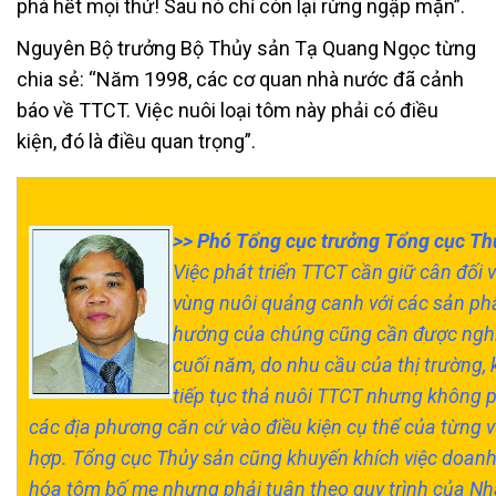
phá hết mọi thứ! Sau nó chỉ còn lại rừng ngập mặn”.
Nguyên Bộ trưởng Bộ Thủy sản Tạ Quang Ngọc từng
chia sẻ: “Năm 1998, các cơ quan nhà nước đã cảnh
báo về TTCT. Việc nuôi loại tôm này phải có điều
kiện, đó là điều quan trọng”.
>>
Phó Tổng cục trưởng Tổng cục Th
Việc phát triển TTCT cần giữ cân đối v
vùng nuôi quảng canh với các sản ph
hưởng của chúng cũng cần được nghi
cuối năm, do nhu cầu của thị trường, 
tiếp tục thả nuôi TTCT nhưng không ph
các địa phương căn cứ vào điều kiện cụ thể của từng v
hợp. Tổng cục Thủy sản cũng khuyến khích việc doanh
hóa tôm bố mẹ nhưng phải tuân theo quy trình của N