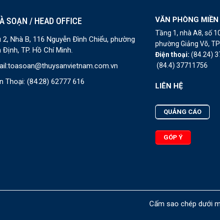
VĂN PHÒNG MIỀN
À SOẠN / HEAD OFFICE
Tầng 1, nhà A8, số 
 2, Nhà B, 116 Nguyễn Đình Chiểu, phường
phường Giảng Võ, TP 
 Định, TP. Hồ Chí Minh.
Điện thoại:
(84.24) 
(84.4) 37711756
il:
toasoan@thuysanvietnam.com.vn
n Thoại:
(84.28) 62777 616
LIÊN HỆ
QUẢNG CÁO
GÓP Ý
Cấm sao chép dưới mọ