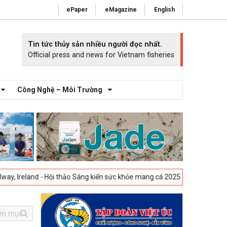
ePaper
eMagazine
English
Tin tức thủy sản nhiều người đọc nhất.
Official press and news for Vietnam fisheries
Công Nghệ – Môi Trường
- Hội thảo Sáng kiến sức khỏe mang cá 2025 -
23-04-2025
Vigo, Tây Ba