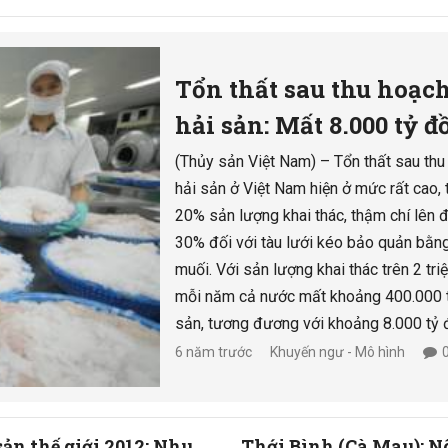
Tổn thất sau thu hoạc
hải sản: Mất 8.000 tỷ 
mỗi năm
(Thủy sản Việt Nam) – Tổn thất sau th
hải sản ở Việt Nam hiện ở mức rất cao, 
20% sản lượng khai thác, thậm chí lên 
30% đối với tàu lưới kéo bảo quản bằn
muối. Với sản lượng khai thác trên 2 triệ
mỗi năm cả nước mất khoảng 400.000 t
sản, tương đương với khoảng 8.000 tỷ 
6 năm trước
Khuyến ngư - Mô hình
ản thế giới 2012: Nhu
Thới Bình (Cà Mau): 