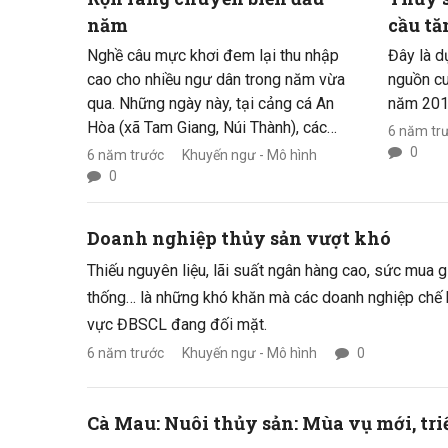
năm
cầu tă
Nghề câu mực khơi đem lại thu nhập
Đây là d
cao cho nhiều ngư dân trong năm vừa
nguồn cu
qua. Những ngày này, tại cảng cá An
năm 201
Hòa (xã Tam Giang, Núi Thành), các
6 năm tr
phương tiện lại tất bật cho chuyến đi
0
6 năm trước
Khuyến ngư - Mô hình
biển đầu tiên trong năm.
0
Doanh nghiệp thủy sản vượt khó
Thiếu nguyên liệu, lãi suất ngân hàng cao, sức mua g
thống… là những khó khăn mà các doanh nghiệp chế b
vực ĐBSCL đang đối mặt.
6 năm trước
Khuyến ngư - Mô hình
0
Cà Mau: Nuôi thủy sản: Mùa vụ mới, tr