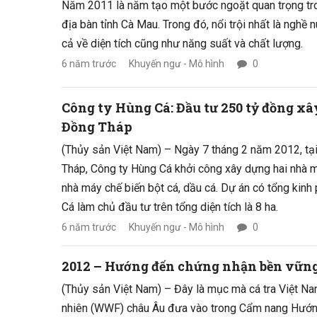
Năm 2011 là năm tạo một bước ngoặt quan trọng tro
địa bàn tỉnh Cà Mau. Trong đó, nổi trội nhất là nghề 
cả về diện tích cũng như năng suất và chất lượng.
6 năm trước
Khuyến ngư - Mô hình
0
Công ty Hùng Cá: Đầu tư 250 tỷ đồng x
Đồng Tháp
(Thủy sản Việt Nam) – Ngày 7 tháng 2 năm 2012, tại
Tháp, Công ty Hùng Cá khởi công xây dựng hai nhà m
nhà máy chế biến bột cá, dầu cá. Dự án có tổng kinh
Cá làm chủ đầu tư trên tổng diện tích là 8 ha.
6 năm trước
Khuyến ngư - Mô hình
0
2012 – Hướng đến chứng nhận bền vữn
(Thủy sản Việt Nam) – Đây là mục mà cá tra Việt N
nhiên (WWF) châu Âu đưa vào trong Cẩm nang Hướn