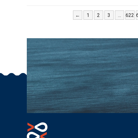
←
1
2
3
…
622