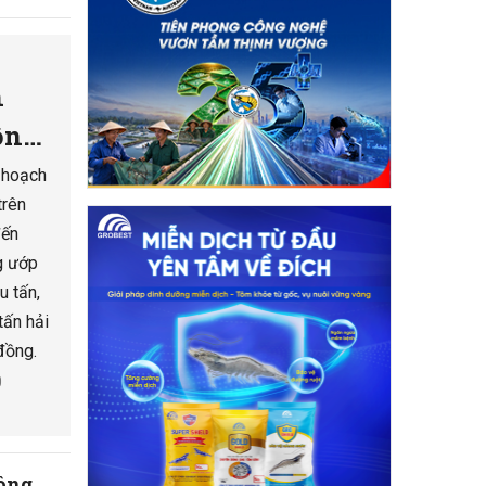
h
đồng
u hoạch
trên
đến
g ướp
u tấn,
ấn hải
đồng.
0
Nông