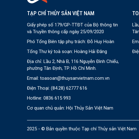
TẠP CHÍ THỦY SẢN VIỆT NAM
TO
Giấy phép số 179/GP-TTĐT của Bộ thông tin
Lầu
và Truyền thông cấp ngày 25/09/2020
Tân
Phó Tổng Biên tập phụ trách: Đỗ Huy Hoàn
Ema
Tổng Thư ký toà soạn: Hoàng Hải Đăng
Điệ
Địa chỉ: Lầu 2, Nhà B, 116 Nguyễn Đình Chiểu,
phường Tân Định, TP. Hồ Chí Minh.
Email:
toasoan@thuysanvietnam.com.vn
Điện Thoại:
(84.28) 62777 616
Hotline: 0836 615 993
Cơ quan chủ quản: Hội Thủy Sản Việt Nam
2025 - © Bản quyền thuộc Tạp chí Thủy sản Việt Nam