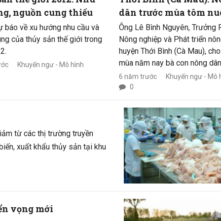
ng, nguồn cung thiếu
dân trước mùa tôm nu
ự báo về xu hướng nhu cầu và
Ông Lê Bình Nguyên, Trưởng
ng của thủy sản thế giới trong
Nông nghiệp và Phát triển nôn
2.
huyện Thới Bình (Cà Mau), cho 
mùa năm nay bà con nông dân
ước
Khuyến ngư - Mô hình
huyện sẽ thả nuôi tôm trên 44
6 năm trước
Khuyến ngư - Mô 
theo hình thức truyền thống, 
0
canh cải tiến và hơn 100 ha n
nghiệp.
iảm từ các thị trường truyền
iến, xuất khẩu thủy sản tại khu
iển vọng mới