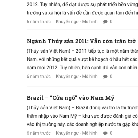
2012. Tuy nhiên, để đạt được sự phát triển bền vữn
trường và xã hội là vấn đề cần được quan tâm đến hi
6 năm trước
Khuyến ngư - Mô hình
0
Ngành Thủy sản 2011: Vẫn còn trăn trở
(Thủy sản Việt Nam) – 2011 tiếp tục là một năm thà
Nam, với những kết quả vượt kế hoạch ở hầu hết các
năm mới 2012. Tuy nhiên, bên cạnh đó vẫn còn nhiều 
6 năm trước
Khuyến ngư - Mô hình
0
Brazil – “Cửa ngõ” vào Nam Mỹ
(Thủy sản Việt Nam) – Brazil đóng vai trò là thị trư
thâm nhập vào Nam Mỹ – khu vực được đánh giá có 
vào thị trường này, các doanh nghiệp nước ta gặp khô
6 năm trước
Khuyến ngư - Mô hình
0