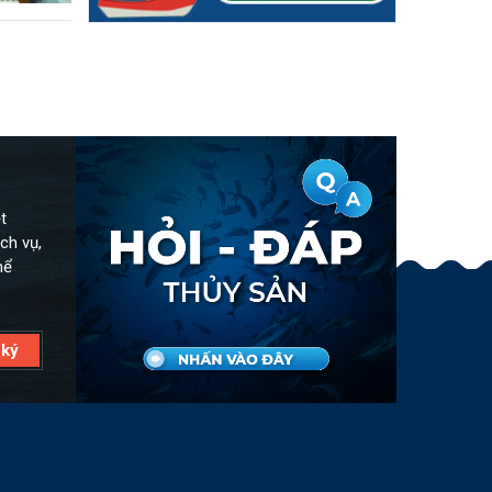
t
ch vụ,
hể