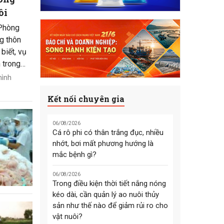
ôi
 Phòng
g thôn
biết, vụ
 trong
.000 ha
hình
quảng
Kết nối chuyên gia
uôi công
06/08/2026
Cá rô phi có thân trắng đục, nhiều
nhớt, bơi mất phương hướng là
mắc bệnh gì?
06/08/2026
Trong điều kiện thời tiết nắng nóng
kéo dài, cần quản lý ao nuôi thủy
sản như thế nào để giảm rủi ro cho
vật nuôi?