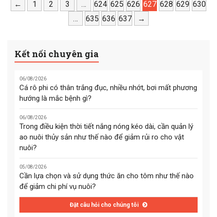
kinh doanh khác vừa được
←
1
2
3
…
624
625
khoán mà thay vào đó họ
626
627
628
629
630
nhận giải thưởng quốc tế
chọn vàng làm kênh đầu tư.
…
635
636
637
→
Ernst & Young (EOY 2011) –
Bản lĩnh doanh nhân lập
Kết nối chuyên gia
nghiệp.
06/08/2026
Cá rô phi có thân trắng đục, nhiều nhớt, bơi mất phương
hướng là mắc bệnh gì?
06/08/2026
Trong điều kiện thời tiết nắng nóng kéo dài, cần quản lý
ao nuôi thủy sản như thế nào để giảm rủi ro cho vật
nuôi?
05/08/2026
Cần lựa chọn và sử dụng thức ăn cho tôm như thế nào
để giảm chi phí vụ nuôi?
Đặt câu hỏi cho chúng tôi