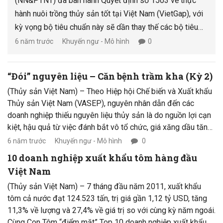
(NN&PTNT) đã ban hành Quyết định số 1503 về thực
hành nuôi trồng thủy sản tốt tại Việt Nam (VietGap), với
kỳ vọng bộ tiêu chuẩn này sẽ dần thay thế các bộ tiêu
chuẩn quốc tế. Nhưng thực tế, không dễ.
6 năm trước
Khuyến ngư - Mô hình
0
“Đói” nguyên liệu – Căn bệnh trầm kha (Kỳ 2)
(Thủy sản Việt Nam) – Theo Hiệp hội Chế biến và Xuất khẩu
Thủy sản Việt Nam (VASEP), nguyên nhân dẫn đến các
doanh nghiệp thiếu nguyên liệu thủy sản là do nguồn lợi cạn
kiệt, hậu quả từ việc đánh bắt vô tổ chức, giá xăng dầu tăng
cao khiến ngư dân “bỏ biển”. Và nhiều nguyên nhân nhân khác
6 năm trước
Khuyến ngư - Mô hình
0
nữa làm cho tình trạng thiếu nguyên liệu ngày càng trở nên
10 doanh nghiệp xuất khẩu tôm hàng đầu
trầm trọng.
Việt Nam
(Thủy sản Việt Nam) – 7 tháng đầu năm 2011, xuất khẩu
tôm cả nước đạt 124.523 tấn, trị giá gần 1,12 tỷ USD, tăng
11,3% về lượng và 27,4% về giá trị so với cùng kỳ năm ngoái.
Cùng Con Tôm “điểm mặt” Top 10 doanh nghiệp xuất khẩu