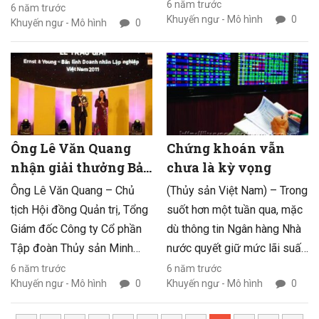
Thông Hội đã có bước
6 năm trước
đã chọn mô hình nuôi tôm
6 năm trước
Khuyến ngư - Mô hình
0
chuyển mình mạnh mẽ, bền
Khuyến ngư - Mô hình
0
càng xanh mùa lũ là khâu đột
vững, không chỉ là xã kiểu
phá. Nhờ đó, nhiều năm qua
mẫu của Thành phố Hồ Chí
nông dân Tam Nông “hốt
Minh mà còn dẫn đầu trong
bạc” từ con tôm càng xanh.
11 xã điểm của cả nước.
Ông Lê Văn Quang
Chứng khoán vẫn
nhận giải thưởng Bản
chưa là kỳ vọng
lĩnh doanh nhân lập
Ông Lê Văn Quang – Chủ
(Thủy sản Việt Nam) – Trong
nghiệp
tịch Hội đồng Quản trị, Tổng
suốt hơn một tuần qua, mặc
Giám đốc Công ty Cổ phần
dù thông tin Ngân hàng Nhà
Tập đoàn Thủy sản Minh
nước quyết giữ mức lãi suất
Phú (Minh Phu Seafood
14%, bất chấp những phải
6 năm trước
6 năm trước
Khuyến ngư - Mô hình
0
Khuyến ngư - Mô hình
0
Corp) cùng 4 doanh nhân
đối từ các ngân hàng, nhà
tiêu biểu thuộc các lĩnh vực
đầu tư không chọn chứng