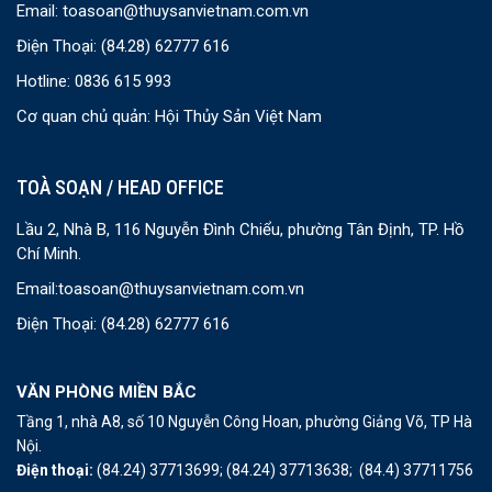
Email:
toasoan@thuysanvietnam.com.vn
Điện Thoại:
(84.28) 62777 616
Hotline: 0836 615 993
Cơ quan chủ quản: Hội Thủy Sản Việt Nam
TOÀ SOẠN / HEAD OFFICE
Lầu 2, Nhà B, 116 Nguyễn Đình Chiểu, phường Tân Định, TP. Hồ
Chí Minh.
Email:
toasoan@thuysanvietnam.com.vn
Điện Thoại:
(84.28) 62777 616
VĂN PHÒNG MIỀN BẮC
Tầng 1, nhà A8, số 10 Nguyễn Công Hoan, phường Giảng Võ, TP Hà
Nội.
Điện thoại:
(84.24) 37713699;
(84.24) 37713638;
(84.4) 37711756