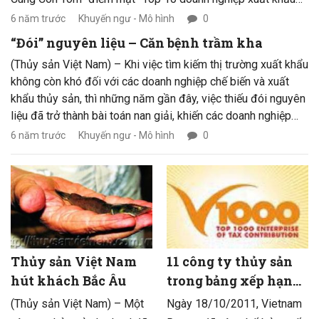
lớn nhất trong 7 tháng đầu năm 2011.
6 năm trước
Khuyến ngư - Mô hình
0
“Đói” nguyên liệu – Căn bệnh trầm kha
(Thủy sản Việt Nam) – Khi việc tìm kiếm thị trường xuất khẩu
không còn khó đối với các doanh nghiệp chế biến và xuất
khẩu thủy sản, thì những năm gần đây, việc thiếu đói nguyên
liệu đã trở thành bài toán nan giải, khiến các doanh nghiệp
chế biến xuất khẩu thủy sản “toát mồ hôi”. Giải bài toán khó
6 năm trước
Khuyến ngư - Mô hình
0
này chính là điều kiện sống còn đối với các doanh nghiệp
hiện nay.
Thủy sản Việt Nam
11 công ty thủy sản
hút khách Bắc Âu
trong bảng xếp hạng
V1000
(Thủy sản Việt Nam) – Một
Ngày 18/10/2011, Vietnam