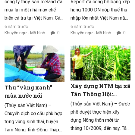
công ty thủy sản Iceland đã
Report đã công bố bảng xếp
mua lại một nhà máy chế
hạng 1000 DN nộp thuế thu
biến cá tra tại Việt Nam. Các
nhập lớn nhất Việt Nam năm
nhà đầu tư khác ở vùng Bắc
2011 (V1000). Đây là năm
6 năm trước
6 năm trước
Khuyến ngư - Mô hình
0
Khuyến ngư - Mô hình
0
Âu cũng đang có những
thứ hai V1000 được công bố
bước tiến vào thị trường thủy
để ghi nhận và tôn vinh các
sản Việt Nam.
DN có đóng góp về thuế thu
nhập lớn nhất trong 3 năm
liên tiếp (2008 – 2010) cho
ngân sách quốc gia.
Xây dựng NTM tại xã
Thu “vàng xanh”
Tân Thông Hội:
mùa nước nổi
Thành công nhờ biết
(Thủy sản Việt Nam) – Được
(Thủy sản Việt Nam) –
“dựa sức dân”
phê duyệt thực hiện xây
Chuyển dịch cơ cấu phù hợp
dựng Nông thôn mới từ
từng vùng sinh thái, huyện
tháng 10/2009, đến nay, Tân
Tam Nông, tỉnh Đồng Tháp