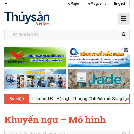
ePaper
eMagazine
English
02-2026
London, UK - Hội nghị Thượng đỉnh Đổi mới Sáng tạo trong N
Sự kiện
Khuyến ngư – Mô hình