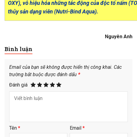
OXY), vô hiệu hóa những tác động của độc tố nấm (TO
thủy sản dạng viên (Nutri-Bind Aqua).
Nguyên Anh
Bình luận
Email của bạn sẽ không được hiển thị công khai.
Các
trường bắt buộc được đánh dấu
*
Đánh giá
Tên
*
Email
*