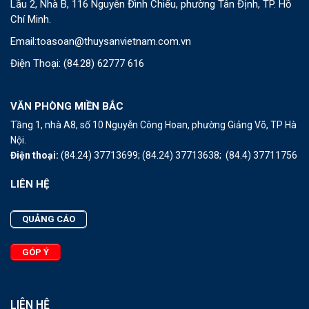
Lầu 2, Nhà B, 116 Nguyễn Đình Chiểu, phường Tân Định, TP. Hồ
Chí Minh.
Email:
toasoan@thuysanvietnam.com.vn
Điện Thoại:
(84.28) 62777 616
VĂN PHÒNG MIỀN BẮC
Tầng 1, nhà A8, số 10 Nguyễn Công Hoan, phường Giảng Võ, TP Hà
Nội.
Điện thoại:
(84.24) 37713699;
(84.24) 37713638;
(84.4) 37711756
LIÊN HỆ
QUẢNG CÁO
GÓP Ý
LIÊN HỆ