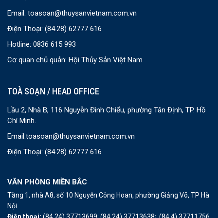
Email:
toasoan@thuysanvietnam.com.vn
Điện Thoại:
(84.28) 62777 616
Hotline: 0836 615 993
Cơ quan chủ quản: Hội Thủy Sản Việt Nam
TOÀ SOẠN / HEAD OFFICE
Lầu 2, Nhà B, 116 Nguyễn Đình Chiểu, phường Tân Định, TP. Hồ
Chí Minh.
Email:
toasoan@thuysanvietnam.com.vn
Điện Thoại:
(84.28) 62777 616
VĂN PHÒNG MIỀN BẮC
Tầng 1, nhà A8, số 10 Nguyễn Công Hoan, phường Giảng Võ, TP Hà
Nội.
Điện thoại:
(84.24) 37713699;
(84.24) 37713638;
(84.4) 37711756