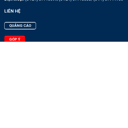
LIÊN HỆ
QUẢNG CÁO
GÓP Ý
LIÊN HỆ
Quảng Cáo
Góp Ý
Facebook
2025 - © Bản quyền thuộc Tạp chí Thủy sản Việt Nam
Cấm sao chép dưới mọi hình thức nếu không có sự chấp thuận
bằng văn bản