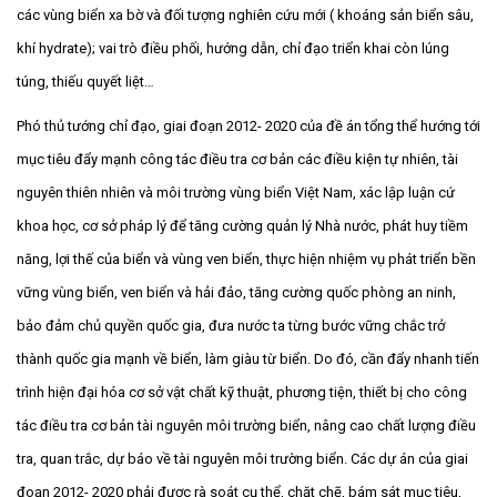
các vùng biển xa bờ và đối tượng nghiên cứu mới ( khoáng sản biển sâu,
khí hydrate); vai trò điều phối, hướng dẫn, chỉ đạo triển khai còn lúng
túng, thiếu quyết liệt…
Phó thủ tướng chỉ đạo, giai đoạn 2012- 2020 của đề án tổng thể hướng tới
mục tiêu đẩy mạnh công tác điều tra cơ bản các điều kiện tự nhiên, tài
nguyên thiên nhiên và môi trường vùng biển Việt Nam, xác lập luận cứ
khoa học, cơ sở pháp lý để tăng cường quản lý Nhà nước, phát huy tiềm
năng, lợi thế của biển và vùng ven biển, thực hiện nhiệm vụ phát triển bền
vững vùng biển, ven biển và hải đảo, tăng cường quốc phòng an ninh,
bảo đảm chủ quyền quốc gia, đưa nước ta từng bước vững chắc trở
thành quốc gia mạnh về biển, làm giàu từ biển. Do đó, cần đẩy nhanh tiến
trình hiện đại hóa cơ sở vật chất kỹ thuật, phương tiện, thiết bị cho công
tác điều tra cơ bản tài nguyên môi trường biển, nâng cao chất lượng điều
tra, quan trắc, dự báo về tài nguyên môi trường biển. Các dự án của giai
đoạn 2012- 2020 phải được rà soát cụ thể, chặt chẽ, bám sát mục tiêu,