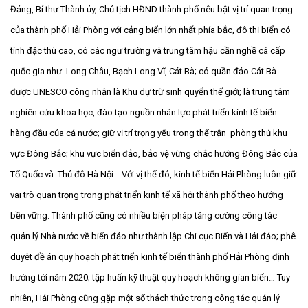
Đảng, Bí thư Thành ủy, Chủ tịch HĐND thành phố nêu bật vị trí quan trọng
của thành phố Hải Phòng với cảng biển lớn nhất phía bắc, đô thị biển có
tính đặc thù cao, có các ngư trường và trung tâm hậu cần nghề cá cấp
quốc gia như Long Châu, Bạch Long Vĩ, Cát Bà; có quần đảo Cát Bà
được UNESCO công nhận là Khu dự trữ sinh quyển thế giới; là trung tâm
nghiên cứu khoa học, đào tạo nguồn nhân lực phát triển kinh tế biển
hàng đầu của cả nước; giữ vị trí trọng yếu trong thế trận phòng thủ khu
vực Đông Bắc; khu vực biển đảo, bảo vệ vững chắc hướng Đông Bắc của
Tổ Quốc và Thủ đô Hà Nội… Với vị thế đó, kinh tế biển Hải Phòng luôn giữ
vai trò quan trọng trong phát triển kinh tế xã hội thành phố theo hướng
bền vững. Thành phố cũng có nhiều biện pháp tăng cường công tác
quản lý Nhà nước về biển đảo như thành lập Chi cục Biển và Hải đảo; phê
duyệt đề án quy hoạch phát triển kinh tế biển thành phố Hải Phòng định
hướng tới năm 2020; tập huấn kỹ thuật quy hoạch không gian biển… Tuy
nhiên, Hải Phòng cũng gặp một số thách thức trong công tác quản lý