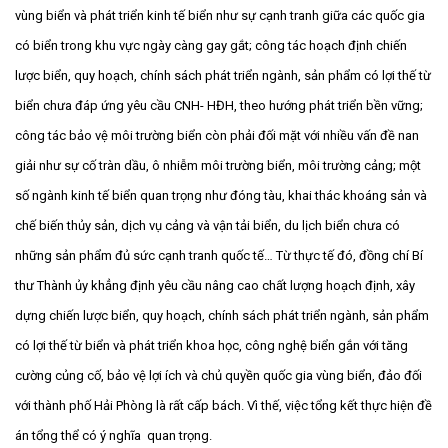
vùng biển và phát triển kinh tế biển như sự cạnh tranh giữa các quốc gia
có biển trong khu vực ngày càng gay gắt; công tác hoạch định chiến
lược biển, quy hoạch, chính sách phát triển ngành, sản phẩm có lợi thế từ
biển chưa đáp ứng yêu cầu CNH- HĐH, theo hướng phát triển bền vững;
công tác bảo vệ môi trường biển còn phải đối mặt với nhiều vấn đề nan
giải như sự cố tràn dầu, ô nhiễm môi trường biển, môi trường cảng; một
số ngành kinh tế biển quan trọng như đóng tàu, khai thác khoáng sản và
chế biến thủy sản, dịch vụ cảng và vận tải biển, du lịch biển chưa có
những sản phẩm đủ sức cạnh tranh quốc tế… Từ thực tế đó, đồng chí Bí
thư Thành ủy khẳng định yêu cầu nâng cao chất lượng hoạch định, xây
dựng chiến lược biển, quy hoạch, chính sách phát triển ngành, sản phẩm
có lợi thế từ biển và phát triển khoa học, công nghệ biển gắn với tăng
cường củng cố, bảo vệ lợi ích và chủ quyền quốc gia vùng biển, đảo đối
với thành phố Hải Phòng là rất cấp bách. Vì thế, việc tổng kết thực hiện đề
án tổng thể có ý nghĩa quan trọng.