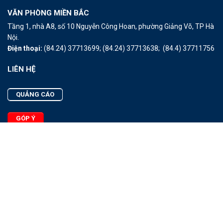
VĂN PHÒNG MIỀN BẮC
Tầng 1, nhà A8, số 10 Nguyễn Công Hoan, phường Giảng Võ, TP Hà
Nội.
Điện thoại:
(84.24) 37713699;
(84.24) 37713638;
(84.4) 37711756
LIÊN HỆ
QUẢNG CÁO
GÓP Ý
LIÊN HỆ
Quảng Cáo
Góp Ý
Facebook