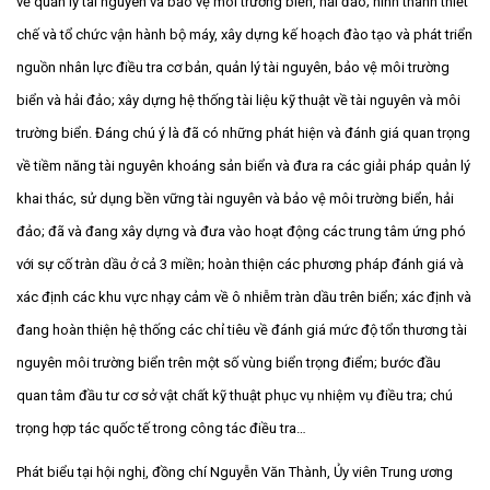
về quản lý tài nguyên và bảo vệ môi trường biển, hải đảo; hình thành thiết
chế và tổ chức vận hành bộ máy, xây dựng kế hoạch đào tạo và phát triển
nguồn nhân lực điều tra cơ bản, quản lý tài nguyên, bảo vệ môi trường
biển và hải đảo; xây dựng hệ thống tài liệu kỹ thuật về tài nguyên và môi
trường biển. Đáng chú ý là đã có những phát hiện và đánh giá quan trọng
về tiềm năng tài nguyên khoáng sản biển và đưa ra các giải pháp quản lý
khai thác, sử dụng bền vững tài nguyên và bảo vệ môi trường biển, hải
đảo; đã và đang xây dựng và đưa vào hoạt động các trung tâm ứng phó
với sự cố tràn dầu ở cả 3 miền; hoàn thiện các phương pháp đánh giá và
xác định các khu vực nhạy cảm về ô nhiễm tràn dầu trên biển; xác định và
đang hoàn thiện hệ thống các chỉ tiêu về đánh giá mức độ tổn thương tài
nguyên môi trường biển trên một số vùng biển trọng điểm; bước đầu
quan tâm đầu tư cơ sở vật chất kỹ thuật phục vụ nhiệm vụ điều tra; chú
trọng hợp tác quốc tế trong công tác điều tra…
Phát biểu tại hội nghị, đồng chí Nguyễn Văn Thành, Ủy viên Trung ương