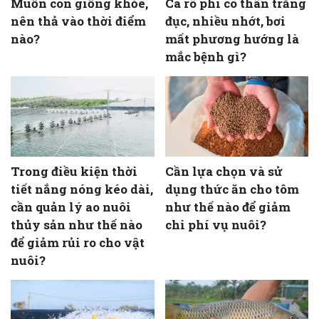
Muốn con giống khỏe,
Cá rô phi có thân trắng
nên thả vào thời điểm
đục, nhiều nhớt, bơi
nào?
mất phương hướng là
mắc bệnh gì?
Trong điều kiện thời
Cần lựa chọn và sử
tiết nắng nóng kéo dài,
dụng thức ăn cho tôm
cần quản lý ao nuôi
như thế nào để giảm
thủy sản như thế nào
chi phí vụ nuôi?
để giảm rủi ro cho vật
nuôi?