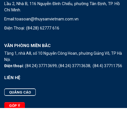
Lầu 2, Nhà B, 116 Nguyễn Đình Chiểu, phường Tân Định, TP. Hồ
Chí Minh.
Email:
toasoan@thuysanvietnam.com.vn
Điện Thoại:
(84.28) 62777 616
VĂN PHÒNG MIỀN BẮC
Tầng 1, nhà A8, số 10 Nguyễn Công Hoan, phường Giảng Võ, TP Hà
Nội.
Điện thoại:
(84.24) 37713699;
(84.24) 37713638;
(84.4) 37711756
LIÊN HỆ
QUẢNG CÁO
GÓP Ý