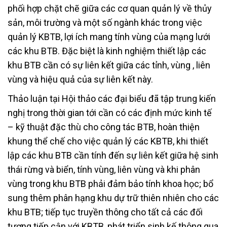
phối hợp chặt chẽ giữa các cơ quan quản lý về thủy
sản, môi trường và một số ngành khác trong việc
quản lý KBTB, lợi ích mang tính vùng của mạng lưới
các khu BTB. Đặc biệt là kinh nghiệm thiết lập các
khu BTB cần có sự liên kết giữa các tỉnh, vùng , liên
vùng và hiệu quả của sự liên kết này.
Thảo luận tại Hội thảo các đại biểu đã tập trung kiến
nghị trong thời gian tới cần có các định mức kinh tế
– kỹ thuật đặc thù cho công tác BTB, hoàn thiện
khung thể chế cho việc quản lý các KBTB, khi thiết
lập các khu BTB cần tính đến sự liên kết giữa hệ sinh
thái rừng và biển, tính vùng, liên vùng và khi phân
vùng trong khu BTB phải đảm bảo tính khoa học; bổ
sung thêm phân hạng
khu dự trữ thiên nhiê
n
cho các
khu BTB; tiếp tục truyền thông cho tất cả các đối
tượng tiếp cận với KBTB, phát triển sinh kế thông qua