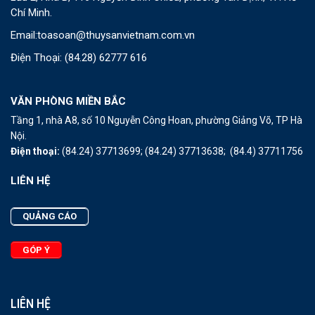
Chí Minh.
Email:
toasoan@thuysanvietnam.com.vn
Điện Thoại:
(84.28) 62777 616
VĂN PHÒNG MIỀN BẮC
Tầng 1, nhà A8, số 10 Nguyễn Công Hoan, phường Giảng Võ, TP Hà
Nội.
Điện thoại:
(84.24) 37713699;
(84.24) 37713638;
(84.4) 37711756
LIÊN HỆ
QUẢNG CÁO
GÓP Ý
LIÊN HỆ