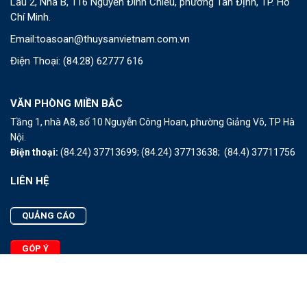
Lầu 2, Nhà B, 116 Nguyễn Đình Chiểu, phường Tân Định, TP. Hồ
Chí Minh.
Email:
toasoan@thuysanvietnam.com.vn
Điện Thoại:
(84.28) 62777 616
VĂN PHÒNG MIỀN BẮC
Tầng 1, nhà A8, số 10 Nguyễn Công Hoan, phường Giảng Võ, TP Hà
Nội.
Điện thoại:
(84.24) 37713699;
(84.24) 37713638;
(84.4) 37711756
LIÊN HỆ
QUẢNG CÁO
GÓP Ý
LIÊN HỆ