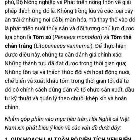
phủ, Bộ Nông nghiệp và Phát triển nông thôn về giải
pháp thích ứng đó là: Không trồng lúa và các loại cây
ăn trái ở những nơi đã bị mặn hóa, mà thay thế vào đó
là phát triển nuôi thủy sản và đối tượng chủ lực được
lựa chọn là
Tôm sú
(
Penaeus monodon
) và
Tôm thẻ
chân trắng
(
Litopenaeus vannamei
). Để thực hiện
được điều này, chúng ta cần đánh giá chính xác:
Những thành tựu đã đạt được trong thời gian qua;
Những tồn tại và thách thức đối với hoạt động nuôi,
chế biến và xuất khẩu tôm trong thời gian tới, để từ
đó có chính sách đúng đắn về tổ chức sản xuất, đầu
tư kỹ thuật và quản lý theo chuỗi khép kín và hoàn
chỉnh.
Nhằm góp phần vào mục tiêu trên, Hội Nghề cá Việt
Nam xin phát biểu ý kiến về các vấn đề dưới đây:
1. QUY HOẠCH LẠI TOÀN BỘ DIỆN TÍCH VEN BIỂN