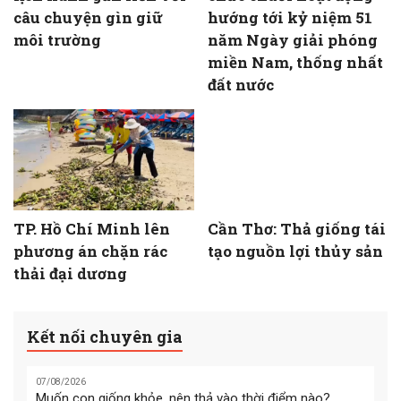
câu chuyện gìn giữ
hướng tới kỷ niệm 51
môi trường
năm Ngày giải phóng
miền Nam, thống nhất
đất nước
TP. Hồ Chí Minh lên
Cần Thơ: Thả giống tái
phương án chặn rác
tạo nguồn lợi thủy sản
thải đại dương
Kết nối chuyên gia
07/08/2026
Muốn con giống khỏe, nên thả vào thời điểm nào?