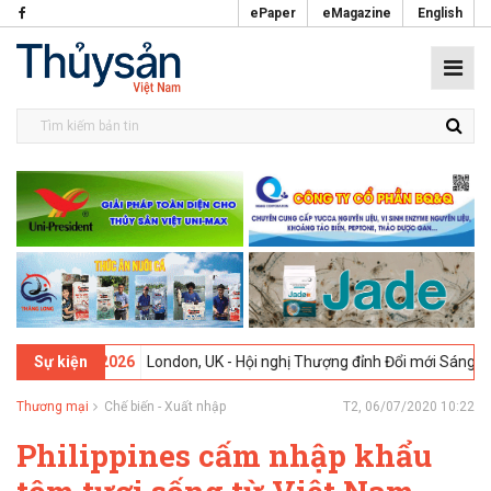
ePaper
eMagazine
English
09-02-2026
London, UK - Hội nghị Thượng đỉnh Đổi mới Sáng tạo tro
Sự kiện
Thương mại
Chế biến - Xuất nhập
T2, 06/07/2020 10:22
Philippines cấm nhập khẩu