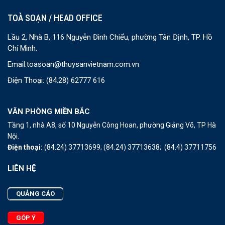
TOÀ SOẠN / HEAD OFFICE
Lầu 2, Nhà B, 116 Nguyễn Đình Chiểu, phường Tân Định, TP. Hồ
Chí Minh.
Email:
toasoan@thuysanvietnam.com.vn
Điện Thoại:
(84.28) 62777 616
VĂN PHÒNG MIỀN BẮC
Tầng 1, nhà A8, số 10 Nguyễn Công Hoan, phường Giảng Võ, TP Hà
Nội.
Điện thoại:
(84.24) 37713699;
(84.24) 37713638;
(84.4) 37711756
LIÊN HỆ
QUẢNG CÁO
GÓP Ý