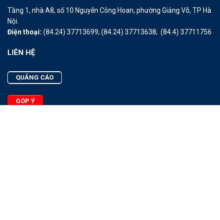
Tầng 1, nhà A8, số 10 Nguyễn Công Hoan, phường Giảng Võ, TP Hà
Nội.
Điện thoại:
(84.24) 37713699;
(84.24) 37713638;
(84.4) 37711756
LIÊN HỆ
QUẢNG CÁO
GÓP Ý
LIÊN HỆ
Quảng Cáo
Góp Ý
Facebook
2025 - © Bản quyền thuộc Tạp chí Thủy sản Việt Nam