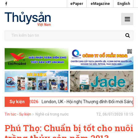
ePaper
eMagazine
English
09-02-2026
London, UK - Hội nghị Thượng đỉnh Đổi mới Sáng tạo tro
Sự kiện
Tin tức - Sự kiện
Nghề cá trong nước
T2, 06/07/2020 10:15
Phú Thọ: Chuẩn bị tốt cho nuôi