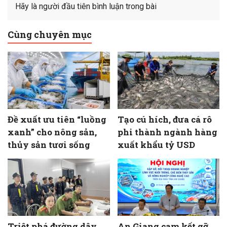
Hãy là người đầu tiên bình luận trong bài
Cùng chuyên mục
Đề xuất ưu tiên “luồng
Tạo cú hích, đưa cá rô
xanh” cho nông sản,
phi thành ngành hàng
thủy sản tươi sống
xuất khẩu tỷ USD
Triệt phá đường dây
An Giang cam kết gỡ