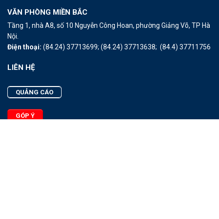
VĂN PHÒNG MIỀN BẮC
Tầng 1, nhà A8, số 10 Nguyễn Công Hoan, phường Giảng Võ, TP Hà
Nội.
Điện thoại:
(84.24) 37713699;
(84.24) 37713638;
(84.4) 37711756
LIÊN HỆ
QUẢNG CÁO
GÓP Ý
LIÊN HỆ
Quảng Cáo
Góp Ý
Facebook