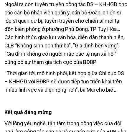
Ngoài ra còn tuyên truyền công tác DS – KHHGĐ cho
các cán bộ nhân viên quân y, cán bộ Đoàn, chiến sĩ
lớp sĩ quan dự bị; tuyên truyền cho chiến sĩ mới tại
đồn biên phòng ở phường Phú Đông, TP Tuy Hòa…
Các hình thức giao lưu văn hóa, diễn đàn thanh niên,
CLB “Không sinh con thứ ba”, “Gia đình bền vững”,
“Gia đình không có người mắc các tệ nạn xã hội”
cũng có sự tham gia tích cực của BĐBP.
“Thời gian tới, mô hình phối, kết hợp giữa Chi cục DS
– KHHGĐ với BĐBP sẽ được tiếp tục triển khai trên
nhiều lĩnh vực và diện rộng hơn”, bà Mai cho biết.
Kết quả đáng mừng
Với lòng yêu nghề, tận tâm trong công việc của đội
ngũ làm công tác dân số và sự góp sức của BĐBP khi