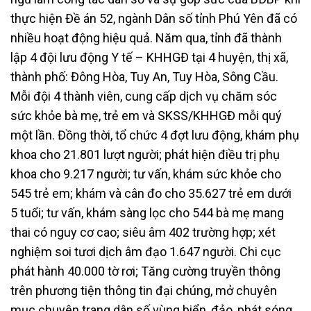
thực hiện Đề án 52, ngành Dân số tỉnh Phú Yên đã có
nhiều hoạt động hiệu quả. Năm qua, tỉnh đã thành
lập 4 đội lưu động Y tế – KHHGĐ tại 4 huyện, thị xã,
thành phố: Đông Hòa, Tuy An, Tuy Hòa, Sông Cầu.
Mỗi đội 4 thành viên, cung cấp dịch vụ chăm sóc
sức khỏe bà mẹ, trẻ em và SKSS/KHHGĐ mỗi quý
một lần. Đồng thời, tổ chức 4 đợt lưu động, khám phụ
khoa cho 21.801 lượt người; phát hiện điều trị phụ
khoa cho 9.217 người; tư vấn, khám sức khỏe cho
545 trẻ em; khám và cân đo cho 35.627 trẻ em dưới
5 tuổi; tư vấn, khám sàng lọc cho 544 bà mẹ mang
thai có nguy cơ cao; siêu âm 402 trường hợp; xét
nghiệm soi tươi dịch âm đạo 1.647 người. Chi cục
phát hành 40.000 tờ rơi; Tăng cường truyền thông
trên phương tiện thông tin đại chúng, mở chuyên
mục chuyên trang dân số vùng biển, đảo, phát sóng