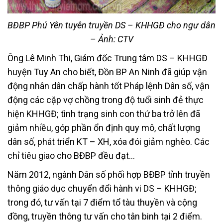
BĐBP Phú Yên tuyên truyền DS – KHHGĐ cho ngư dân
– Ảnh: CTV
Ông Lê Minh Thi, Giám đốc Trung tâm DS – KHHGĐ
huyện Tuy An cho biết, Đồn BP An Ninh đã giúp vận
động nhân dân chấp hành tốt Pháp lệnh Dân số, vận
động các cặp vợ chồng trong độ tuổi sinh đẻ thực
hiện KHHGĐ; tình trạng sinh con thứ ba trở lên đã
giảm nhiều, góp phần ổn định quy mô, chất lượng
dân số, phát triển KT – XH, xóa đói giảm nghèo. Các
chỉ tiêu giao cho BĐBP đều đạt…
Năm 2012, ngành Dân số phối hợp BĐBP tỉnh truyền
thông giáo dục chuyển đổi hành vi DS – KHHGĐ;
trong đó, tư vấn tại 7 điểm tổ tàu thuyền và cộng
đồng, truyền thông tư vấn cho tân binh tại 2 điểm.