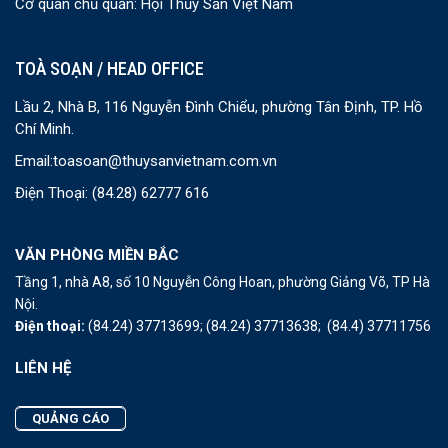
Cơ quan chủ quản: Hội Thủy Sản Việt Nam
TOÀ SOẠN / HEAD OFFICE
Lầu 2, Nhà B, 116 Nguyễn Đình Chiểu, phường Tân Định, TP. Hồ
Chí Minh.
Email:
toasoan@thuysanvietnam.com.vn
Điện Thoại:
(84.28) 62777 616
VĂN PHÒNG MIỀN BẮC
Tầng 1, nhà A8, số 10 Nguyễn Công Hoan, phường Giảng Võ, TP Hà
Nội.
Điện thoại:
(84.24) 37713699;
(84.24) 37713638;
(84.4) 37711756
LIÊN HỆ
QUẢNG CÁO