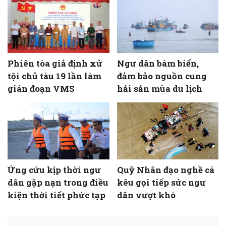
Phiên tòa giả định xử
Ngư dân bám biển,
tội chủ tàu 19 lần làm
đảm bảo nguồn cung
gián đoạn VMS
hải sản mùa du lịch
Ứng cứu kịp thời ngư
Quỹ Nhân đạo nghề cá
dân gặp nạn trong điều
kêu gọi tiếp sức ngư
kiện thời tiết phức tạp
dân vượt khó