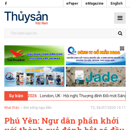
ePaper
eMagazine
English
ndon, UK - Hội nghị Thượng đỉnh Đổi mới Sáng tạo trong Ngành Thực p
Sự kiện
Khai thác
Đời sống ngư dân
T2, 06/07/2020 10:17
Phú Yên: Ngư dân phấn khởi