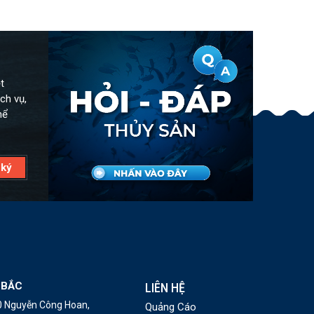
t
ch vụ,
hể
 BẮC
LIÊN HỆ
10 Nguyễn Công Hoan,
Quảng Cáo