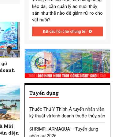
kéo dài, cần quản lý ao nuôi thủy
sản như thế nào để giảm rủi ro cho
vật nuôi?
Đặt câu hỏi cho chúng tôi
 gỡ
 doanh
Tuyển dụng
Thuốc Thú Y Thịnh Á tuyển nhân viên
kỹ thuật và kinh doanh thuốc thủy sản
à Môi
SHRIMPHARMAQUA – Tuyển dụng
oàn diện
nhân sự 2026