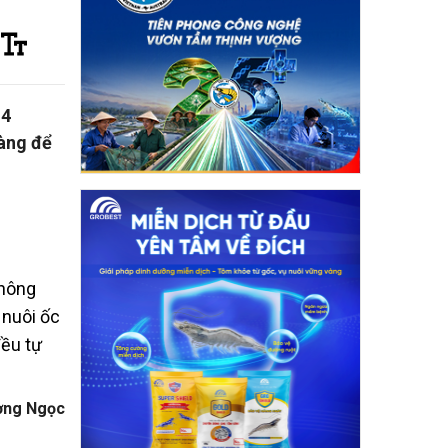
 4
hàng để
không
 nuôi ốc
đều tự
ơng Ngọc