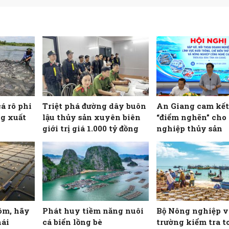
cá rô phi
Triệt phá đường dây buôn
An Giang cam kết
g xuất
lậu thủy sản xuyên biên
“điểm nghẽn” cho
giới trị giá 1.000 tỷ đồng
nghiệp thủy sản
ôm, hãy
Phát huy tiềm năng nuôi
Bộ Nông nghiệp v
hái
cá biển lồng bè
trường kiểm tra t