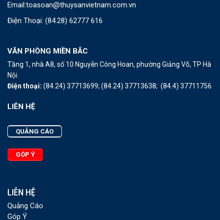
Email:
toasoan@thuysanvietnam.com.vn
Điện Thoại:
(84.28) 62777 616
VĂN PHÒNG MIỀN BẮC
Tầng 1, nhà A8, số 10 Nguyễn Công Hoan, phường Giảng Võ, TP Hà
Nội.
Điện thoại:
(84.24) 37713699;
(84.24) 37713638;
(84.4) 37711756
LIÊN HỆ
QUẢNG CÁO
GÓP Ý
LIÊN HỆ
Quảng Cáo
Góp Ý