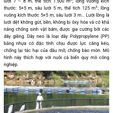
lưới 7 – 8 m, thể tích 1.500 m
; lồng vuông kích
3
thước: 5×5 m, sâu lưới 5 m, thể tích 125 m
; lồng
vuông kích thước 5×5 m, sâu lưới 3 m… Lưới lồng là
lưới dệt không gút, bền, không bị ôxy hóa và có khả
năng chống sinh vật bám, được gia cường bởi các
dây giềng. Dây neo là loại dây Polypropylene (PP)
bằng nhựa có đặc tính chịu được lực căng kéo,
chống lại tác hại của dầu mỡ, chống bào mòn. Mô
hình này thích hợp với nuôi cá biển quy mô công
nghiệp.