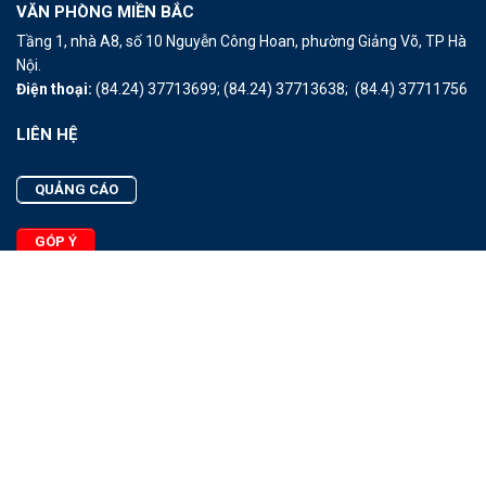
VĂN PHÒNG MIỀN BẮC
Tầng 1, nhà A8, số 10 Nguyễn Công Hoan, phường Giảng Võ, TP Hà
Nội.
Điện thoại:
(84.24) 37713699;
(84.24) 37713638;
(84.4) 37711756
LIÊN HỆ
QUẢNG CÁO
GÓP Ý
LIÊN HỆ
Quảng Cáo
Góp Ý
Facebook
2025 - © Bản quyền thuộc Tạp chí Thủy sản Việt Nam