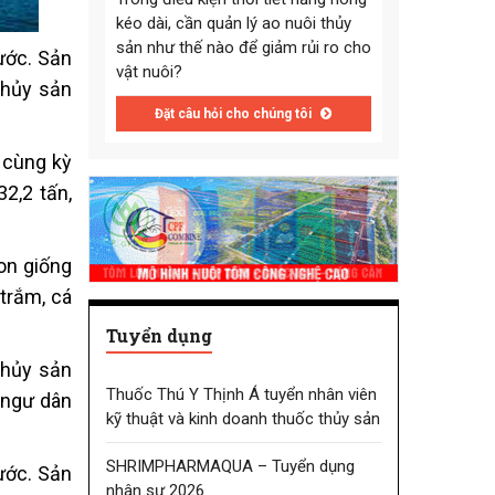
kéo dài, cần quản lý ao nuôi thủy
sản như thế nào để giảm rủi ro cho
ước. Sản
vật nuôi?
thủy sản
Đặt câu hỏi cho chúng tôi
 cùng kỳ
2,2 tấn,
on giống
trắm, cá
Tuyển dụng
 thủy sản
Thuốc Thú Y Thịnh Á tuyển nhân viên
n ngư dân
kỹ thuật và kinh doanh thuốc thủy sản
SHRIMPHARMAQUA – Tuyển dụng
ước. Sản
nhân sự 2026