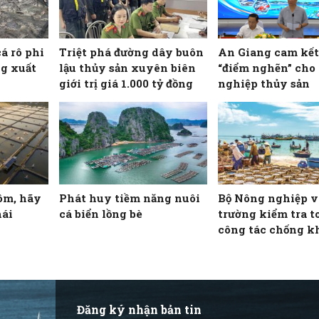
cá rô phi
Triệt phá đường dây buôn
An Giang cam kết
g xuất
lậu thủy sản xuyên biên
“điểm nghẽn” cho
giới trị giá 1.000 tỷ đồng
nghiệp thủy sản
ôm, hãy
Phát huy tiềm năng nuôi
Bộ Nông nghiệp v
hái
cá biển lồng bè
trường kiểm tra t
công tác chống k
IUU tại 22 tỉnh, 
ven biển
Đăng ký nhận bản tin