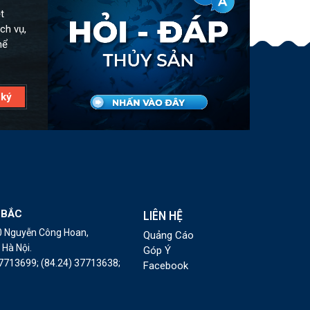
t
ch vụ,
hể
 BẮC
LIÊN HỆ
10 Nguyễn Công Hoan,
Quảng Cáo
Hà Nội.
Góp Ý
37713699;
(84.24) 37713638;
Facebook