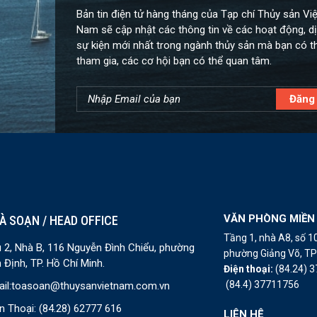
Bản tin điện tử hàng tháng của Tạp chí Thủy sản Việ
Nam sẽ cập nhật các thông tin về các hoạt động, dị
sự kiện mới nhất trong ngành thủy sản mà bạn có t
tham gia, các cơ hội bạn có thể quan tâm.
VĂN PHÒNG MIỀN
À SOẠN / HEAD OFFICE
Tầng 1, nhà A8, số 
 2, Nhà B, 116 Nguyễn Đình Chiểu, phường
phường Giảng Võ, TP 
 Định, TP. Hồ Chí Minh.
Điện thoại:
(84.24) 
(84.4) 37711756
il:
toasoan@thuysanvietnam.com.vn
n Thoại:
(84.28) 62777 616
LIÊN HỆ