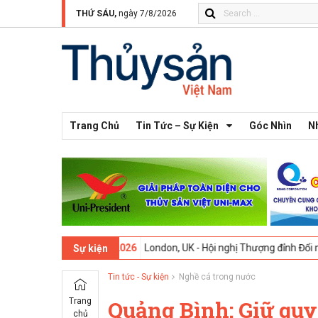
THỨ SÁU,
ngày 7/8/2026
Trang Chủ
Tin Tức – Sự Kiện
Góc Nhìn
N
13 -
09-02-2026
London, UK - Hội nghị Thượng đỉnh Đổi mới Sáng tạo 
Sự kiện
Tin tức - Sự kiện
Nghề cá trong nước
Trang
Quảng Bình: Giữ quy
chủ