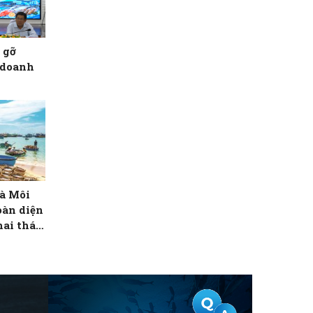
 gỡ
 doanh
à Môi
oàn diện
hai thác
thành phố