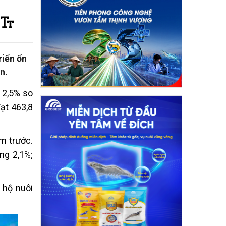
riển ổn
n.
 2,5% so
ạt 463,8
m trước.
ng 2,1%;
c hộ nuôi