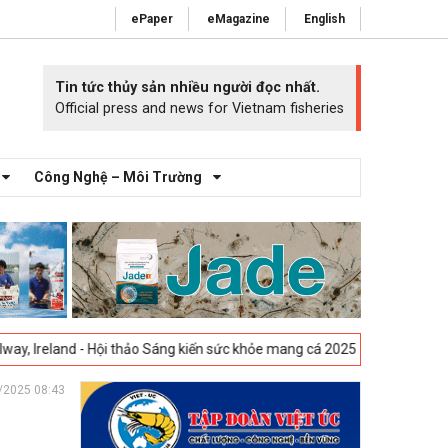
ePaper
eMagazine
English
Tin tức thủy sản nhiều người đọc nhất.
Official press and news for Vietnam fisheries
Công Nghệ – Môi Trường
 Hội thảo Sáng kiến sức khỏe mang cá 2025 -
23-04-2025
Vigo, Tây Ban
/2025 08:43