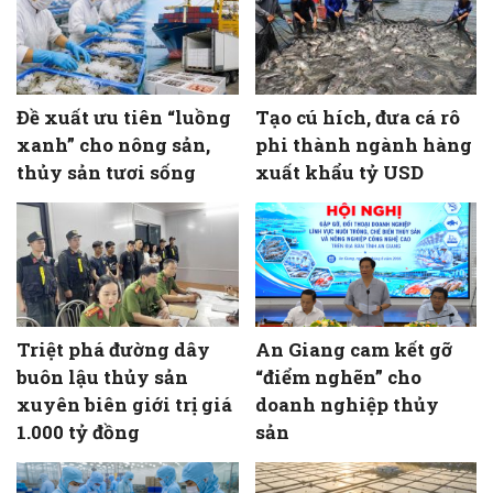
Đề xuất ưu tiên “luồng
Tạo cú hích, đưa cá rô
xanh” cho nông sản,
phi thành ngành hàng
thủy sản tươi sống
xuất khẩu tỷ USD
Triệt phá đường dây
An Giang cam kết gỡ
buôn lậu thủy sản
“điểm nghẽn” cho
xuyên biên giới trị giá
doanh nghiệp thủy
1.000 tỷ đồng
sản