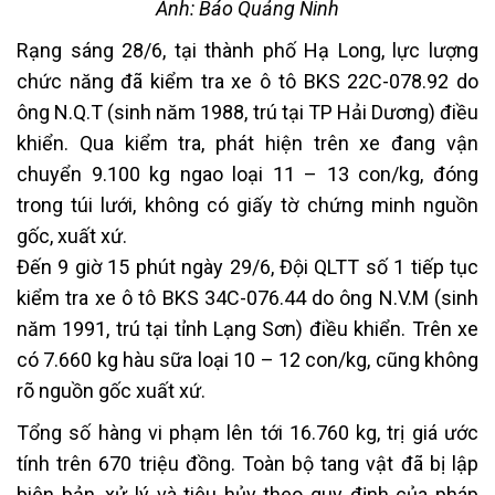
Ảnh: Báo Quảng Ninh
Rạng sáng 28/6, tại thành phố Hạ Long, lực lượng
chức năng đã kiểm tra xe ô tô BKS 22C-078.92 do
ông N.Q.T (sinh năm 1988, trú tại TP Hải Dương) điều
khiển. Qua kiểm tra, phát hiện trên xe đang vận
chuyển 9.100 kg ngao loại 11 – 13 con/kg, đóng
trong túi lưới, không có giấy tờ chứng minh nguồn
gốc, xuất xứ.
Đến 9 giờ 15 phút ngày 29/6, Đội QLTT số 1 tiếp tục
kiểm tra xe ô tô BKS 34C-076.44 do ông N.V.M (sinh
năm 1991, trú tại tỉnh Lạng Sơn) điều khiển. Trên xe
có 7.660 kg hàu sữa loại 10 – 12 con/kg, cũng không
rõ nguồn gốc xuất xứ.
Tổng số hàng vi phạm lên tới 16.760 kg, trị giá ước
tính trên 670 triệu đồng. Toàn bộ tang vật đã bị lập
biên bản, xử lý và tiêu hủy theo quy định của pháp