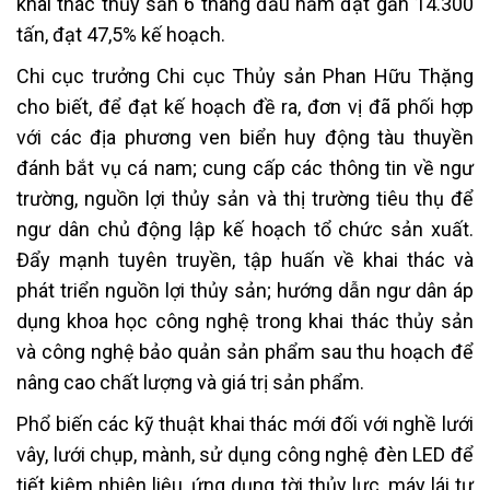
khai thác thủy sản 6 tháng đầu năm đạt gần 14.300
tấn, đạt 47,5% kế hoạch.
Chi cục trưởng Chi cục Thủy sản Phan Hữu Thặng
cho biết, để đạt kế hoạch đề ra, đơn vị đã phối hợp
với các địa phương ven biển huy động tàu thuyền
đánh bắt vụ cá nam; cung cấp các thông tin về ngư
trường, nguồn lợi thủy sản và thị trường tiêu thụ để
ngư dân chủ động lập kế hoạch tổ chức sản xuất.
Đẩy mạnh tuyên truyền, tập huấn về khai thác và
phát triển nguồn lợi thủy sản; hướng dẫn ngư dân áp
dụng khoa học công nghệ trong khai thác thủy sản
và công nghệ bảo quản sản phẩm sau thu hoạch để
nâng cao chất lượng và giá trị sản phẩm.
Phổ biến các kỹ thuật khai thác mới đối với nghề lưới
vây, lưới chụp, mành, sử dụng công nghệ đèn LED để
tiết kiệm nhiên liệu, ứng dụng tời thủy lực, máy lái tự