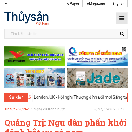
ePaper
eMagazine
English
2-2026
London, UK - Hội nghị Thượng đỉnh Đổi mới Sáng tạo trong Ng
Sự kiện
Tin tức - Sự kiện
Nghề cá trong nước
T6, 27/06/2025 04:05
Quảng Trị: Ngư dân phấn khởi