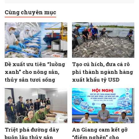
Cùng chuyên mục
Đề xuất ưu tiên “luồng
Tạo cú hích, đưa cá rô
xanh” cho nông sản,
phi thành ngành hàng
thủy sản tươi sống
xuất khẩu tỷ USD
Triệt phá đường dây
An Giang cam kết gỡ
buôn lậu thủy sản
“điểm nghẽn” cho