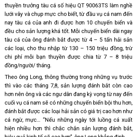
thuyền trưởng tàu cá số hiệu QT 90063TS làm nghề
lưới vây và chụp mực cho biết, từ đầu vụ cá nam đến
nay tàu cá của anh đi được hơn 10 chuyến biển và
đều cho sản lượng khá tốt. Mỗi chuyến biển dài ngay
tàu cá của ông đánh bắt được từ 4 – 5 tấn hải sản
các loại, cho thu nhập từ 130 – 150 triệu đồng, trừ
chi phí mỗi bạn thuyền được chia từ 7 – 8 triệu
đồng/người/ tháng.
Theo ông Long, thông thường trong những vụ trước
thì vào các tháng 7,8, sản lượng đánh bắt còn cao
hơn nên ông và các ngư dân đang kỳ vọng từ nay đến
cuối vụ cá nam sẽ có những chuyến biển bội thu hơn,
đánh bắt được các loại hải sản có giá trị cao hơn như
cá ngừ, mực… “Nếu những ngày tới luồng cá xuất
hiện nhiều hơn thì chắc chắn sản lượng đánh bắt,
hiệu quả kinh tế sẽ cao hơn”, ông Long khẳng định.