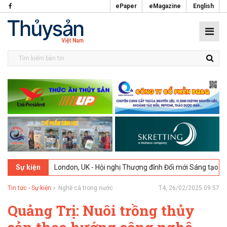
ePaper
eMagazine
English
026
London, UK - Hội nghị Thượng đỉnh Đổi mới Sáng tạo trong Ngành
Sự kiện
Tin tức - Sự kiện
Nghề cá trong nước
T4, 26/02/2025 09:57
Quảng Trị: Nuôi trồng thủy