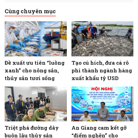
Cùng chuyên mục
Đề xuất ưu tiên “luồng
Tạo cú hích, đưa cá rô
xanh” cho nông sản,
phi thành ngành hàng
thủy sản tươi sống
xuất khẩu tỷ USD
Triệt phá đường dây
An Giang cam kết gỡ
buôn lậu thủy sản
“điểm nghẽn” cho