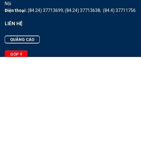
Nội.
Điện thoại:
(84.24) 37713699;
(84.24) 37713638;
(84.4) 37711756
LIÊN HỆ
QUẢNG CÁO
GÓP Ý
LIÊN HỆ
Quảng Cáo
Góp Ý
Facebook
2025 - © Bản quyền thuộc Tạp chí Thủy sản Việt Nam
Cấm sao chép dưới mọi hình thức nếu không có sự chấp thuận
bằng văn bản