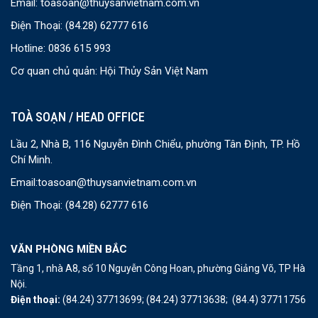
Email:
toasoan@thuysanvietnam.com.vn
Điện Thoại:
(84.28) 62777 616
Hotline: 0836 615 993
Cơ quan chủ quản: Hội Thủy Sản Việt Nam
TOÀ SOẠN / HEAD OFFICE
Lầu 2, Nhà B, 116 Nguyễn Đình Chiểu, phường Tân Định, TP. Hồ
Chí Minh.
Email:
toasoan@thuysanvietnam.com.vn
Điện Thoại:
(84.28) 62777 616
VĂN PHÒNG MIỀN BẮC
Tầng 1, nhà A8, số 10 Nguyễn Công Hoan, phường Giảng Võ, TP Hà
Nội.
Điện thoại:
(84.24) 37713699;
(84.24) 37713638;
(84.4) 37711756