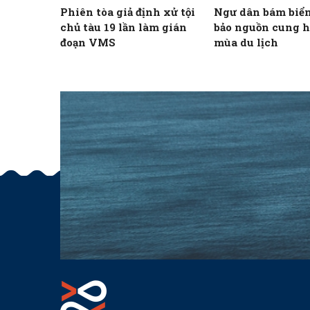
Phiên tòa giả định xử tội
Ngư dân bám biển
chủ tàu 19 lần làm gián
bảo nguồn cung h
đoạn VMS
mùa du lịch