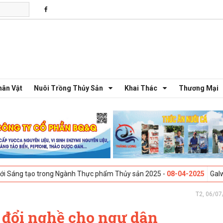
hân Vật
Nuôi Trồng Thủy Sản
Khai Thác
Thương Mại
 trong Ngành Thực phẩm Thủy sản 2025 -
08-04-2025
Galway, Ireland -
T2, 06/07
 đổi nghề cho ngư dân