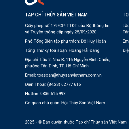
TẠP CHÍ THỦY SẢN VIỆT NAM
TO
Giấy phép số 179/GP-TTĐT của Bộ thông tin
Lầu
và Truyền thông cấp ngày 25/09/2020
Tân
Phó Tổng Biên tập phụ trách: Đỗ Huy Hoàn
Ema
Tổng Thư ký toà soạn: Hoàng Hải Đăng
Điệ
Địa chỉ: Lầu 2, Nhà B, 116 Nguyễn Đình Chiểu,
phường Tân Định, TP. Hồ Chí Minh.
Email:
toasoan@thuysanvietnam.com.vn
Điện Thoại:
(84.28) 62777 616
Hotline: 0836 615 993
Cơ quan chủ quản: Hội Thủy Sản Việt Nam
2025 - © Bản quyền thuộc Tạp chí Thủy sản Việt Nam