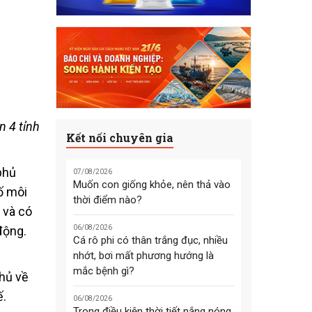
n 4 tỉnh
Kết nối chuyên gia
phủ
07/08/2026
Muốn con giống khỏe, nên thả vào
ố môi
thời điểm nào?
 và có
động.
06/08/2026
Cá rô phi có thân trắng đục, nhiều
nhớt, bơi mất phương hướng là
mắc bệnh gì?
phủ về
ế.
06/08/2026
Trong điều kiện thời tiết nắng nóng