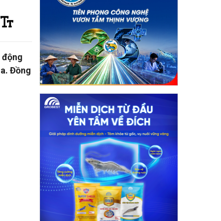
o động
ua. Đồng