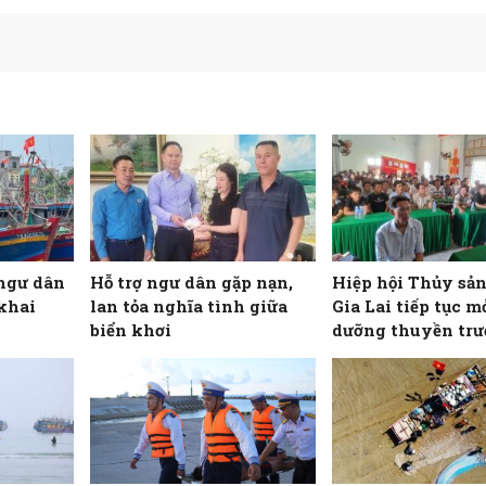
ngư dân
Hỗ trợ ngư dân gặp nạn,
Hiệp hội Thủy sản
khai
lan tỏa nghĩa tình giữa
Gia Lai tiếp tục m
biển khơi
dưỡng thuyền trư
máy trưởng tàu cá
cho ngư dân