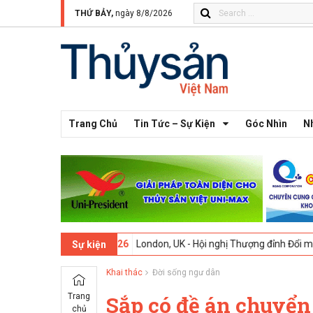
THỨ BẢY,
ngày 8/8/2026
Trang Chủ
Tin Tức – Sự Kiện
Góc Nhìn
N
13 -
09-02-2026
London, UK - Hội nghị Thượng đỉnh Đổi mới Sáng tạo
Sự kiện
Khai thác
Đời sống ngư dân
Trang
Sắp có đề án chuyển
chủ