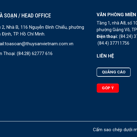
VĂN PHÒNG MIỀN
À SOẠN / HEAD OFFICE
Tầng 1, nhà A8, số 
 2, Nhà B, 116 Nguyễn Đình Chiểu, phường
phường Giảng Võ, TP 
 Định, TP. Hồ Chí Minh.
Điện thoại:
(84.24) 
(84.4) 37711756
il:
toasoan@thuysanvietnam.com.vn
n Thoại:
(84.28) 62777 616
LIÊN HỆ
QUẢNG CÁO
GÓP Ý
Cấm sao chép dưới mọ