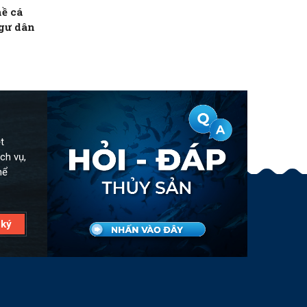
ề cá
ngư dân
t
ch vụ,
hể