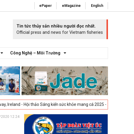
ePaper
eMagazine
English
Tin tức thủy sản nhiều người đọc nhất.
Official press and news for Vietnam fisheries
Công Nghệ – Môi Trường
 Hội thảo Sáng kiến sức khỏe mang cá 2025 -
23-04-2025
Vigo, Tây Ban
/2020 12:24