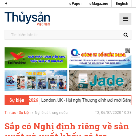
ePaper
eMagazine
English
09-02-2026
London, UK - Hội nghị Thượng đỉnh Đổi mới Sáng tạo tro
Sự kiện
Tin tức - Sự kiện
Nghề cá trong nước
T2, 06/07/2020 10:23
Sắp có Nghị định riêng về sản