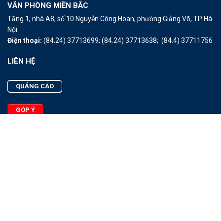
VĂN PHÒNG MIỀN BẮC
Tầng 1, nhà A8, số 10 Nguyễn Công Hoan, phường Giảng Võ, TP Hà
Nội.
Điện thoại:
(84.24) 37713699;
(84.24) 37713638;
(84.4) 37711756
LIÊN HỆ
QUẢNG CÁO
GÓP Ý
LIÊN HỆ
Quảng Cáo
Góp Ý
Facebook
2025 - © Bản quyền thuộc Tạp chí Thủy sản Việt Nam