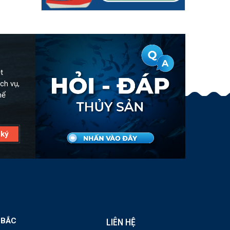
t
ch vụ,
hể
 BẮC
LIÊN HỆ