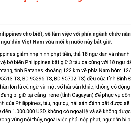
ilippines cho biết, sẽ làm việc với phía ngành chức nă
c ngư dân Việt Nam vừa mới bị nước này bắt giữ.
ippines giảm nhẹ hình phạt tiền, thả 18 ngư dân và nhan
vệ bờ biển Philippines bắt giữ 3 tàu cá cùng với 18 ngư d
btang, tỉnh Batanes khoảng 122 km về phía Nam hôm 12/
 95513 TS, BD 95296 TS, BD 95702 TS) đều của tỉnh Bình Đ
 phần lớn là cá ngừ và một số hải sản khác, không có động
 đang bị giữ tại cảng Irene (tỉnh Cagayan) để phục vụ côn
hành của Philippines, tàu, ngư cụ, hải sản đánh bắt được sẽ 
0 đến 1.000.000 USD, không có ngoại lệ và sẽ không được
rong vùng nội thủy, ngoài việc phải nộp phạt, ngư dân bị p