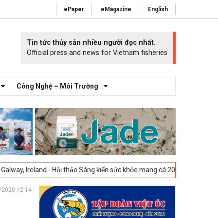
ePaper
eMagazine
English
Tin tức thủy sản nhiều người đọc nhất.
Official press and news for Vietnam fisheries
Công Nghệ – Môi Trường
land - Hội thảo Sáng kiến sức khỏe mang cá 2025 -
23-04-2025
Vigo, T
/2020 12:14