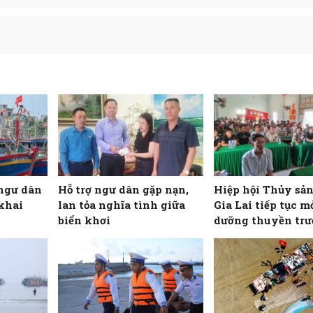
ngư dân
Hỗ trợ ngư dân gặp nạn,
Hiệp hội Thủy sản
khai
lan tỏa nghĩa tình giữa
Gia Lai tiếp tục m
biển khơi
dưỡng thuyền trư
máy trưởng tàu cá
cho ngư dân