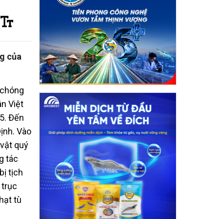
ng của
h chóng
ân Việt
5. Đến
ịnh. Vào
 vật quý
g tác
bị tịch
 trục
hạt tù