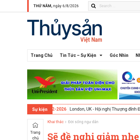
THỨ NĂM,
ngày 6/8/2026
Trang Chủ
Tin Tức – Sự Kiện
Góc Nhìn
N
ần thứ 13 -
09-02-2026
London, UK - Hội nghị Thượng đỉnh Đổi mới Sá
Sự kiện
Khai thác
Đời sống ngư dân
Trang
Sẽ đề nghị giảm nhẹ
chủ