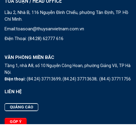
TOÀ SOẠN / HEAD OFFICE
Lầu 2, Nhà B, 116 Nguyễn Đình Chiểu, phường Tân Định, TP. Hồ
Chí Minh.
Email:
toasoan@thuysanvietnam.com.vn
Điện Thoại:
(84.28) 62777 616
VĂN PHÒNG MIỀN BẮC
Tầng 1, nhà A8, số 10 Nguyễn Công Hoan, phường Giảng Võ, TP Hà
Nội.
Điện thoại:
(84.24) 37713699;
(84.24) 37713638;
(84.4) 37711756
LIÊN HỆ
QUẢNG CÁO
GÓP Ý