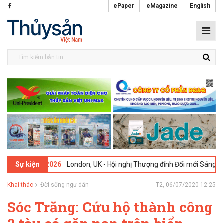
ePaper
eMagazine
English
09-02-2026
London, UK - Hội nghị Thượng đỉnh Đổi mới Sáng tạo tro
Sự kiện
Khai thác
Đời sống ngư dân
T2, 06/07/2020 12:25
Sóc Trăng: Cứu hộ thành công