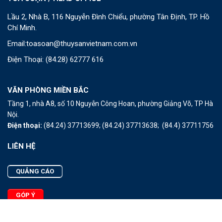
Lầu 2, Nhà B, 116 Nguyễn Đình Chiểu, phường Tân Định, TP. Hồ
Chí Minh.
Email:
toasoan@thuysanvietnam.com.vn
Điện Thoại:
(84.28) 62777 616
VĂN PHÒNG MIỀN BẮC
Tầng 1, nhà A8, số 10 Nguyễn Công Hoan, phường Giảng Võ, TP Hà
Nội.
Điện thoại:
(84.24) 37713699;
(84.24) 37713638;
(84.4) 37711756
LIÊN HỆ
QUẢNG CÁO
GÓP Ý