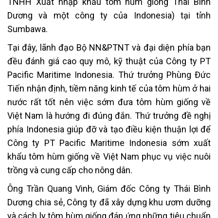
TNHH Xuất nhập khẩu tôm hùm giống Thái Bình
Dương và một công ty của Indonesia) tại tỉnh
Sumbawa.
Tại đây, lãnh đạo Bộ NN&PTNT và đại diện phía bạn
đều đánh giá cao quy mô, kỹ thuật của Công ty PT
Pacific Maritime Indonesia. Thứ trưởng Phùng Đức
Tiến nhận định, tiềm năng kinh tế của tôm hùm ở hai
nước rất tốt nên việc sớm đưa tôm hùm giống về
Việt Nam là hướng đi đúng đắn. Thứ trưởng đề nghị
phía Indonesia giúp đỡ và tạo điều kiện thuận lợi để
Công ty PT Pacific Maritime Indonesia sớm xuất
khẩu tôm hùm giống về Việt Nam phục vụ việc nuôi
trồng và cung cấp cho nông dân.
Ông Trần Quang Vinh, Giám đốc Công ty Thái Bình
Dương chia sẻ, Công ty đã xây dựng khu ươm dưỡng
và cách ly tôm hùm giống đáp ứng những tiêu chuẩn