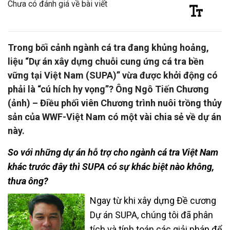
Chưa có đánh giá về bài viết
Trong bối cảnh ngành cá tra đang khủng hoảng,
liệu “Dự án xây dựng chuỗi cung ứng cá tra bền
vững tại Việt Nam (SUPA)” vừa được khởi động có
phải là “cú hích hy vọng”? Ông Ngô Tiến Chương
(ảnh) – Điều phối viên Chương trình nuôi trồng thủy
sản của WWF-Việt Nam có một vài chia sẻ về dự án
này.
So với những dự án hỗ trợ cho ngành cá tra Việt Nam
khác trước đây thì SUPA có sự khác biệt nào không,
thưa ông?
Ngay từ khi xây dựng Đề cương
Dự án SUPA, chúng tôi đã phân
tích và tính toán các giải pháp để