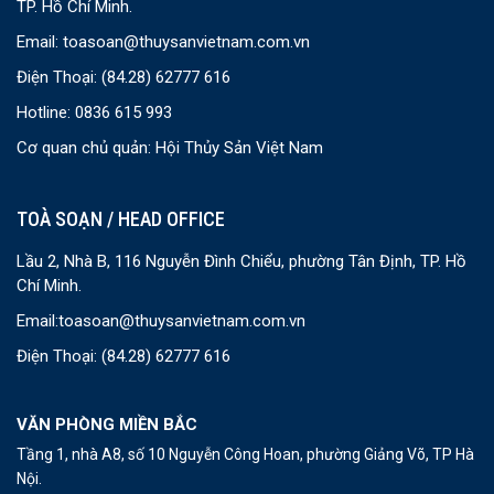
TP. Hồ Chí Minh.
Email:
toasoan@thuysanvietnam.com.vn
Điện Thoại:
(84.28) 62777 616
Hotline: 0836 615 993
Cơ quan chủ quản: Hội Thủy Sản Việt Nam
TOÀ SOẠN / HEAD OFFICE
Lầu 2, Nhà B, 116 Nguyễn Đình Chiểu, phường Tân Định, TP. Hồ
Chí Minh.
Email:
toasoan@thuysanvietnam.com.vn
Điện Thoại:
(84.28) 62777 616
VĂN PHÒNG MIỀN BẮC
Tầng 1, nhà A8, số 10 Nguyễn Công Hoan, phường Giảng Võ, TP Hà
Nội.