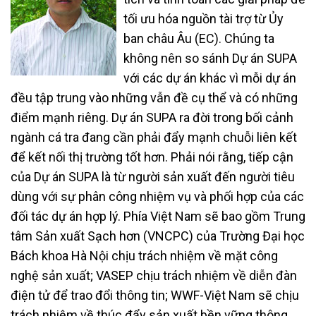
tối ưu hóa nguồn tài trợ từ Ủy
ban châu Âu (EC). Chúng ta
không nên so sánh Dự án SUPA
với các dự án khác vì mỗi dự án
đều tập trung vào những vẫn đề cụ thể và có những
điểm mạnh riêng. Dự án SUPA ra đời trong bối cảnh
ngành cá tra đang cần phải đẩy mạnh chuỗi liên kết
để kết nối thị trường tốt hơn. Phải nói rằng, tiếp cận
của Dự án SUPA là từ người sản xuất đến người tiêu
dùng với sự phân công nhiệm vụ và phối hợp của các
đối tác dự án hợp lý. Phía Việt Nam sẽ bao gồm Trung
tâm Sản xuất Sạch hơn (VNCPC) của Trường Đại học
Bách khoa Hà Nội chịu trách nhiệm về mặt công
nghệ sản xuất; VASEP chịu trách nhiệm về diễn đàn
điện tử để trao đổi thông tin; WWF-Việt Nam sẽ chịu
trách nhiệm về thúc đẩy sản xuất bền vững thông