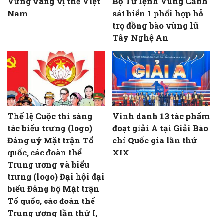
Vững vàng vị thế Việt
Bộ Tư lệnh Vùng Cảnh
Nam
sát biển 1 phối hợp hỗ
trợ đồng bào vùng lũ
Tây Nghệ An
Thể lệ Cuộc thi sáng
Vinh danh 13 tác phẩm
tác biểu trưng (logo)
đoạt giải A tại Giải Báo
Đảng uỷ Mặt trận Tổ
chí Quốc gia lần thứ
quốc, các đoàn thể
XIX
Trung ương và biểu
trưng (logo) Đại hội đại
biểu Đảng bộ Mặt trận
Tổ quốc, các đoàn thể
Trung ương lần thứ I,