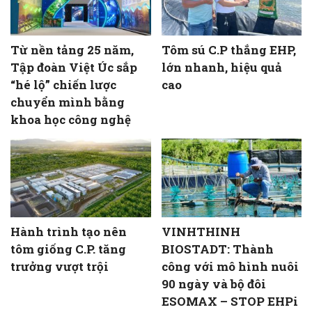
Từ nền tảng 25 năm,
Tôm sú C.P thắng EHP,
Tập đoàn Việt Úc sắp
lớn nhanh, hiệu quả
“hé lộ” chiến lược
cao
chuyển mình bằng
khoa học công nghệ
Hành trình tạo nên
VINHTHINH
tôm giống C.P. tăng
BIOSTADT: Thành
trưởng vượt trội
công với mô hình nuôi
90 ngày và bộ đôi
ESOMAX – STOP EHPi