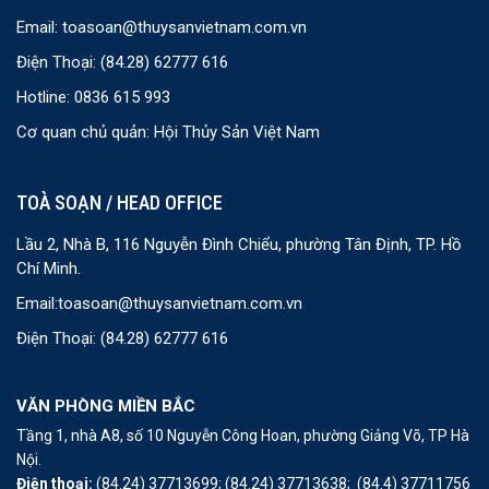
Email:
toasoan@thuysanvietnam.com.vn
Điện Thoại:
(84.28) 62777 616
Hotline: 0836 615 993
Cơ quan chủ quản: Hội Thủy Sản Việt Nam
TOÀ SOẠN / HEAD OFFICE
Lầu 2, Nhà B, 116 Nguyễn Đình Chiểu, phường Tân Định, TP. Hồ
Chí Minh.
Email:
toasoan@thuysanvietnam.com.vn
Điện Thoại:
(84.28) 62777 616
VĂN PHÒNG MIỀN BẮC
Tầng 1, nhà A8, số 10 Nguyễn Công Hoan, phường Giảng Võ, TP Hà
Nội.
Điện thoại:
(84.24) 37713699;
(84.24) 37713638;
(84.4) 37711756