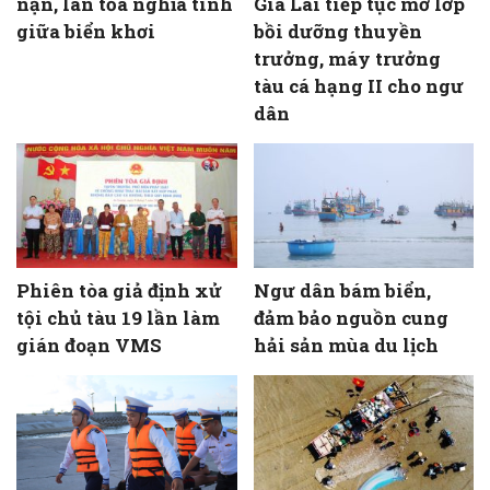
nạn, lan tỏa nghĩa tình
Gia Lai tiếp tục mở lớp
giữa biển khơi
bồi dưỡng thuyền
trưởng, máy trưởng
tàu cá hạng II cho ngư
dân
Phiên tòa giả định xử
Ngư dân bám biển,
tội chủ tàu 19 lần làm
đảm bảo nguồn cung
gián đoạn VMS
hải sản mùa du lịch