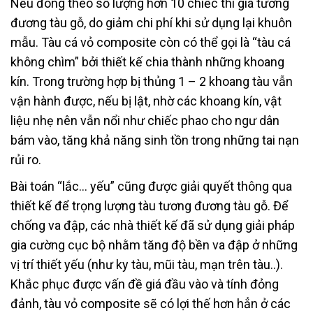
Nếu đóng theo số lượng hơn 10 chiếc thì giá tương
đương tàu gỗ, do giảm chi phí khi sử dụng lại khuôn
mẫu. Tàu cá vỏ composite còn có thể gọi là “tàu cá
không chìm” bởi thiết kế chia thành những khoang
kín. Trong trường hợp bị thủng 1 – 2 khoang tàu vẫn
vận hành được, nếu bị lật, nhờ các khoang kín, vật
liệu nhẹ nên vẫn nổi như chiếc phao cho ngư dân
bám vào, tăng khả năng sinh tồn trong những tai nạn
rủi ro.
Bài toán “lắc… yếu” cũng được giải quyết thông qua
thiết kế để trọng lượng tàu tương đương tàu gỗ. Để
chống va đập, các nhà thiết kế đã sử dụng giải pháp
gia cường cục bộ nhằm tăng độ bền va đập ở những
vị trí thiết yếu (như ky tàu, mũi tàu, mạn trên tàu..).
Khắc phục được vấn đề giá đầu vào và tính đỏng
đảnh, tàu vỏ composite sẽ có lợi thế hơn hẳn ở các