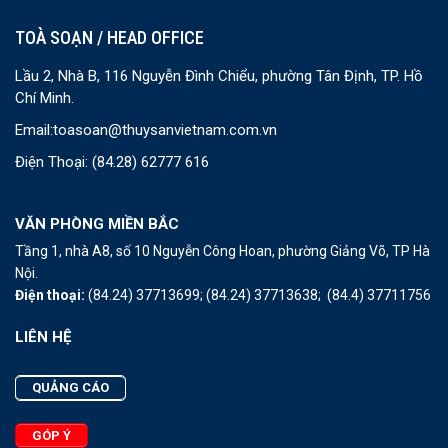
TOÀ SOẠN / HEAD OFFICE
Lầu 2, Nhà B, 116 Nguyễn Đình Chiểu, phường Tân Định, TP. Hồ
Chí Minh.
Email:
toasoan@thuysanvietnam.com.vn
Điện Thoại:
(84.28) 62777 616
VĂN PHÒNG MIỀN BẮC
Tầng 1, nhà A8, số 10 Nguyễn Công Hoan, phường Giảng Võ, TP Hà
Nội.
Điện thoại:
(84.24) 37713699;
(84.24) 37713638;
(84.4) 37711756
LIÊN HỆ
QUẢNG CÁO
GÓP Ý