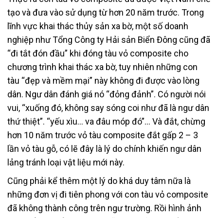
tạo và đưa vào sử dụng từ hơn 20 năm trước. Trong
lĩnh vực khai thác thủy sản xa bờ, một số doanh
nghiệp như Tổng Công ty Hải sản Biển Đông cũng đã
“đi tắt đón đầu” khi đóng tàu vỏ composite cho
chương trình khai thác xa bờ, tuy nhiên những con
tàu “đẹp và mềm mại” này không đi được vào lòng
dân. Ngư dân đánh giá nó “đỏng đảnh”. Có người nói
vui, “xuống đó, không say sóng coi như đã là ngư dân
thứ thiệt”. “yếu xìu… va đâu móp đó”… Và đắt, chừng
hơn 10 năm trước vỏ tàu composite đắt gấp 2 – 3
lần vỏ tàu gỗ, có lẽ đây là lý do chính khiến ngư dân
lảng tránh loại vật liệu mới này.
Cũng phải kể thêm một lý do khá duy tâm nữa là
những đơn vị đi tiên phong với con tàu vỏ composite
đã không thành công trên ngư trường. Rồi hình ảnh