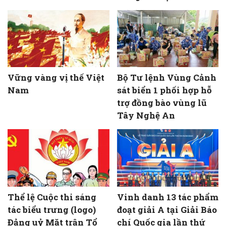
Vững vàng vị thế Việt
Bộ Tư lệnh Vùng Cảnh
Nam
sát biển 1 phối hợp hỗ
trợ đồng bào vùng lũ
Tây Nghệ An
Thể lệ Cuộc thi sáng
Vinh danh 13 tác phẩm
tác biểu trưng (logo)
đoạt giải A tại Giải Báo
Đảng uỷ Mặt trận Tổ
chí Quốc gia lần thứ