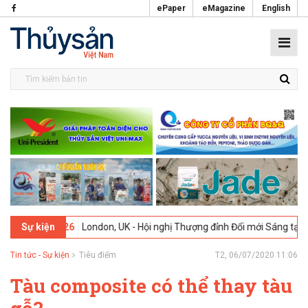
ePaper
eMagazine
English
2-2026
London, UK - Hội nghị Thượng đỉnh Đổi mới Sáng tạo trong Ng
Sự kiện
Tin tức - Sự kiện
Tiêu điểm
T2, 06/07/2020 11:06
Tàu composite có thể thay tàu