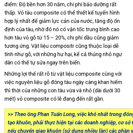
điểm: Độ bền hơn 30 năm, chi phí bảo dưỡng rất
thấp. Vỏ tàu composite có thể thiết kế tuyến hình
hợp lý nhất để giảm lực cản của nước, tăng độ ổn
định của tàu, nhờ đó nó có vận tốc trung bình cao
hơn tàu vỏ gỗ từ 15 – 20%, chi phí dầu cũng giảm
tương ứng. Vật liệu compositr cũng thuộc loại dễ
tính như gỗ, với những hư hại, kể cả thủng nhỏ ngư
dân có thể tự sửa ngay trên biển.
Những lợi thế rất rõ từ vật liệu composite cùng với
việc nguyên liệu gỗ đóng tàu ngày càng khan hiếm
thì thời của những con tàu vừa và nhỏ (dài dưới 30
mét) vỏ composite có lẽ đang đến rất gần.
>> Theo ông Phan Tuấn Long, việc khó nhất trong đón
tạo khuôn, phải thực hiện tại các doanh nghiệp, cơ sở
nếu chuyển giao khuôn (sử dụng nhiều lần) các phần v