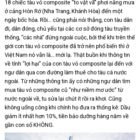
18 chiếc tàu vỏ composite “to vật vã” phơi nắng mưa
ở cảng Hòn Rớ (Nha Trang, Khánh Hòa) đến một
ngày bốc hỏa. Rồi… cũng phải nói thẳng, con tàu dân
đi, dân đóng, chủ yếu tại các cơ sở đóng tàu truyền
thống, “các nhà” đứng ngoài cuộc, bởi thế khi trên thế
giới con tàu vỏ composite đã trở nên phổ biến thì ở
Việt Nam nó vẫn là… mới lạ. Thật buồn khi thông tin
về tính “lợi hại” của con tàu vỏ composite lại đến với
ngư dân qua con đường làm thuê cho tàu cá nước
ngoài. Từ những thông tin ấy có những ngư dân tìm
mua tàu vỏ composite cũ “như niềm mơ ước” từ
nước ngoài về, tu sửa lại chút ít rồi ra khơi. Cũng
không uổng công khi chính họ đưa ra thống kê: Dầu
giảm ít nhất hơn 10%, tiền bảo dưỡng hàng năm về
gần con số KHÔNG.