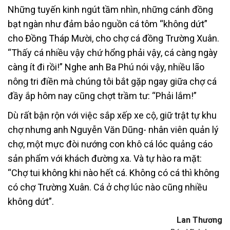
Những tuyến kinh ngút tầm nhìn, những cánh đồng
bạt ngàn như đảm bảo nguồn cá tôm “không dứt”
cho Đồng Tháp Mười, cho chợ cá đồng Trường Xuân.
“Thấy cá nhiều vậy chứ hổng phải vậy, cá càng ngày
càng ít đi rồi!” Nghe anh Ba Phú nói vậy, nhiều lão
nông tri điền mà chúng tôi bắt gặp ngay giữa chợ cá
đầy ắp hôm nay cũng chợt trầm tư: “Phải lắm!”
Dù rất bận rộn với việc sắp xếp xe cộ, giữ trật tự khu
chợ nhưng anh Nguyễn Văn Dũng- nhân viên quản lý
chợ, một mực đòi nướng con khô cá lóc quảng cáo
sản phẩm với khách đường xa. Và tự hào ra mặt:
“Chợ tui không khi nào hết cá. Không có cá thì không
có chợ Trường Xuân. Cá ở chợ lúc nào cũng nhiều
không dứt”.
Lan Thương