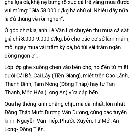
ghe lựa cá, khệ nệ bưng rổ xúc cá trê vàng mua được
vui mừng: “Giá 58.000 đ/kg hà chú ơi. Nhiêu đây nữa
là đủ thùng về rồi nghen”.
Ở góc chợ kia, anh Lê Văn Lợi chuyên thu mua cá sặt
giá chỉ 8.000-9.000 đ/kg, bỏ cho các cơ sở làm mắm,
mỗi ngày mua vài trăm ký cá, bỏ túi vài trăm ngàn
đồng ngon ơ…
Lớp lớp ghe xuồng chen vào bến chợ, họ đến từ miệt
dưới Cái Bè, Cai Lậy (Tiền Giang), miệt trên Cao Lãnh,
Thanh Bình, Tam Nông (Đồng Tháp) hay từ Tân
Thạnh, Mộc Hóa (Long An) vừa cập bến.
Qua hệ thống kinh chằng chịt, mà dài nhất, lớn nhất
Đồng Tháp Mười Dương Văn Dương, cùng các tuyến
kinh: Nguyễn Văn Tiếp, Phước Xuyên, Tư Mới, An
Long- Đồng Tiến.