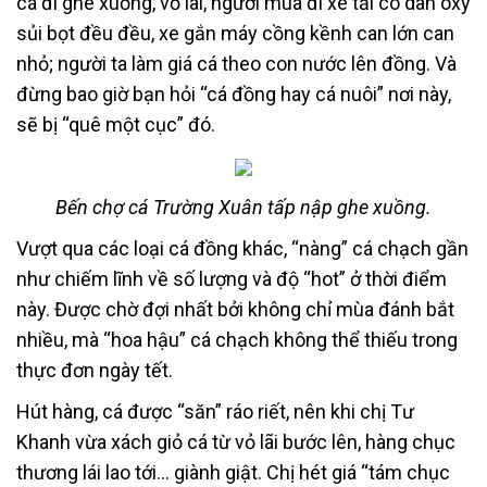
cá đi ghe xuồng, vỏ lãi, người mua đi xe tải có dàn ôxy
sủi bọt đều đều, xe gắn máy cồng kềnh can lớn can
nhỏ; người ta làm giá cá theo con nước lên đồng. Và
đừng bao giờ bạn hỏi “cá đồng hay cá nuôi” nơi này,
sẽ bị “quê một cục” đó.
Bến chợ cá Trường Xuân tấp nập ghe xuồng.
Vượt qua các loại cá đồng khác, “nàng” cá chạch gần
như chiếm lĩnh về số lượng và độ “hot” ở thời điểm
này. Được chờ đợi nhất bởi không chỉ mùa đánh bắt
nhiều, mà “hoa hậu” cá chạch không thể thiếu trong
thực đơn ngày tết.
Hút hàng, cá được “săn” ráo riết, nên khi chị Tư
Khanh vừa xách giỏ cá từ vỏ lãi bước lên, hàng chục
thương lái lao tới… giành giật. Chị hét giá “tám chục