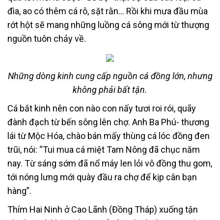
đìa, ao có thêm cá rô, sặt rằn… Rồi khi mưa đầu mùa
rớt hột sẽ mang những luồng cá sông mới từ thượng
nguồn tuôn chảy về.
Những dòng kinh cung cấp nguồn cá đồng lớn, nhưng
không phải bất tận.
Cá bắt kinh nên con nào con nấy tươi roi rói, quãy
đành đạch từ bến sông lên chợ. Anh Ba Phú- thương
lái từ Mộc Hóa, chào bán mấy thùng cá lóc đồng đen
trũi, nói: “Tui mua cá miệt Tam Nông đã chục năm
nay. Từ sáng sớm đã nổ máy len lỏi vô đồng thu gom,
tới nóng lưng mới quày đầu ra chợ để kịp cân bạn
hàng”.
Thím Hai Ninh ở Cao Lãnh (Đồng Tháp) xuống tận