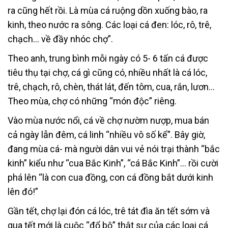
ra cũng hết rồi. Là mùa cá ruộng dồn xuống bào, ra
kinh, theo nước ra sông. Các loại cá đen: lóc, rô, trê,
chạch… về đầy nhóc chợ”.
Theo anh, trung bình mỗi ngày có 5- 6 tấn cá được
tiêu thụ tại chợ, cá gì cũng có, nhiều nhất là cá lóc,
trê, chạch, rô, chèn, thát lát, đến tôm, cua, rắn, lươn…
Theo mùa, chợ có những “món độc” riêng.
Vào mùa nước nổi, cá về chợ nườm nượp, mua bán
cả ngày lẫn đêm, cá linh “nhiều vô số kể”. Bây giờ,
đang mùa cá- mà người dân vui vẻ nói trại thành “bắc
kinh” kiểu như “cua Bắc Kinh”, “cá Bắc Kinh”… rồi cười
phá lên “là con cua đồng, con cá đồng bắt dưới kinh
lên đó!”
Gần tết, chợ lại đón cá lóc, trê tát đìa ăn tết sớm và
qua tết mới là cuộc “đổ bộ” thật sự của các loại cá