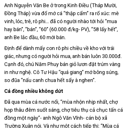
Anh Nguyễn Văn Be ở trong Kinh Điều (Tháp Mười,
Đồng Tháp) vừa đổ mớ cá “thập cẩm” ra rổ xúc: mè
vinh, lóc, trê, rô phi… đã có người nhào tới hỏi “mua
hay bán”, “bán”, “60” (60.000 đ/kg- PV), “58 lấy hết”,
anh Be lắc đầu, 60 mới bán.
Định để dành mấy con rô phi chiều về kho với trái
giác, nhưng có người hỏi mua, anh bán luôn 30.000đ.
Cạnh đó, chú Năm Phuy bán giỏ lươn đặt trúm vàng
in như nghệ. Cô Tư Hậu “quá giang” mớ bông súng,
so đũa “nấu canh chua hết sẩy à nghen”.
Cá đồng nhiều không dứt
Đã qua mùa cá nước nổi, “mùa nhộn nhịp nhất, chợ
họp thâu đêm suốt sáng, chợ tiêu thụ cả chục tấn cá
đồng một ngày”- anh Ngô Văn Vĩnh- cán bộ xã
Trường Xuân nói. Và như một cách tiếp thị: “Mùa cá