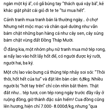
ngàn một ký à”, có gã búng tay “thách quá vậy bà”, kẻ
khác giật phắt cái giỏ đi te te “tui mua hết”.
Cảnh tranh mua tranh bán là thường ngày… ở chợ!
Nhưng nét mộc mạc và chân quê dường như vẫn
bám chặt những bạn hàng cá như cây sen, cây súng
bám chặt vùng đất Đồng Tháp Mười.
Ở đằng kia, một nhóm phụ nữ tranh mua mớ tép rong,
ai nấy lao vào hốt lấy hốt để, có người được ký rưỡi,
người hai, ba ký.
Một chị lao vào bưng cả thúng tép nhảy soi sói: “Thôi
thôi, hốt hết của tui” và đặt lên bàn cân: 6,8kg. Nhiều
người bị “hớt tay trên” chỉ còn nhìn bắt thèm. Thật
đắt như… tép tươi, con tép rong ngày trước đầy rẫy ở
ruộng đồng, giờ thành đặc sản hiếm! Cua đồng cũng
lên hương, hiện chỉ 7.000- 8.000đ/kg, nhưng “qua