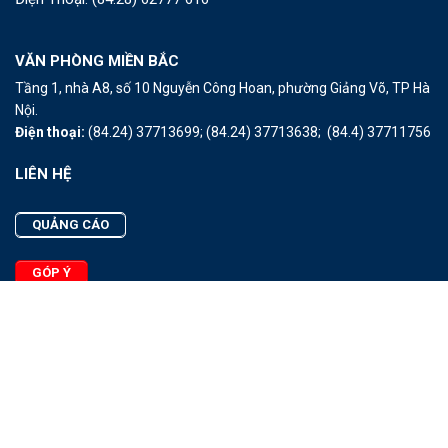
VĂN PHÒNG MIỀN BẮC
Tầng 1, nhà A8, số 10 Nguyễn Công Hoan, phường Giảng Võ, TP Hà
Nội.
Điện thoại:
(84.24) 37713699;
(84.24) 37713638;
(84.4) 37711756
LIÊN HỆ
QUẢNG CÁO
GÓP Ý
LIÊN HỆ
Quảng Cáo
Góp Ý
Facebook