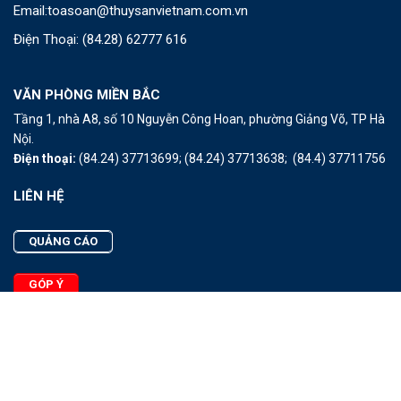
Email:
toasoan@thuysanvietnam.com.vn
Điện Thoại:
(84.28) 62777 616
VĂN PHÒNG MIỀN BẮC
Tầng 1, nhà A8, số 10 Nguyễn Công Hoan, phường Giảng Võ, TP Hà
Nội.
Điện thoại:
(84.24) 37713699;
(84.24) 37713638;
(84.4) 37711756
LIÊN HỆ
QUẢNG CÁO
GÓP Ý
LIÊN HỆ
Quảng Cáo
Góp Ý