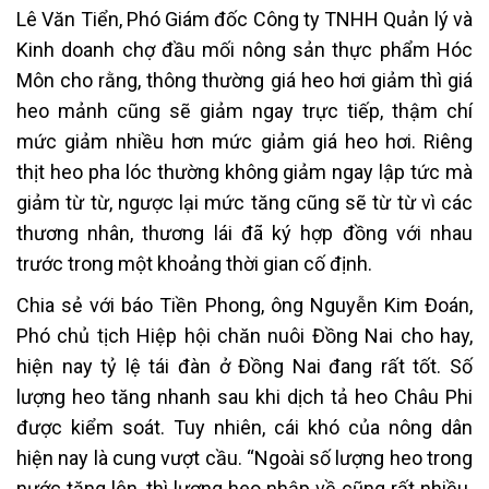
Lê Văn Tiển, Phó Giám đốc Công ty TNHH Quản lý và
Kinh doanh chợ đầu mối nông sản thực phẩm Hóc
Môn cho rằng, thông thường giá heo hơi giảm thì giá
heo mảnh cũng sẽ giảm ngay trực tiếp, thậm chí
mức giảm nhiều hơn mức giảm giá heo hơi. Riêng
thịt heo pha lóc thường không giảm ngay lập tức mà
giảm từ từ, ngược lại mức tăng cũng sẽ từ từ vì các
thương nhân, thương lái đã ký hợp đồng với nhau
trước trong một khoảng thời gian cố định.
Chia sẻ với báo Tiền Phong, ông Nguyễn Kim Đoán,
Phó chủ tịch Hiệp hội chăn nuôi Đồng Nai cho hay,
hiện nay tỷ lệ tái đàn ở Đồng Nai đang rất tốt. Số
lượng heo tăng nhanh sau khi dịch tả heo Châu Phi
được kiểm soát. Tuy nhiên, cái khó của nông dân
hiện nay là cung vượt cầu. “Ngoài số lượng heo trong
nước tăng lên, thì lượng heo nhập về cũng rất nhiều.