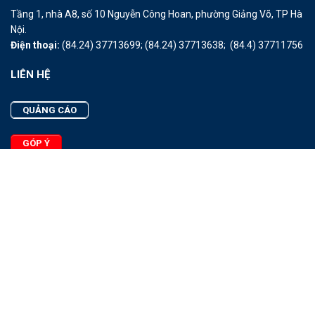
Tầng 1, nhà A8, số 10 Nguyễn Công Hoan, phường Giảng Võ, TP Hà
Nội.
Điện thoại:
(84.24) 37713699;
(84.24) 37713638;
(84.4) 37711756
LIÊN HỆ
QUẢNG CÁO
GÓP Ý
LIÊN HỆ
Quảng Cáo
Góp Ý
Facebook
2025 - © Bản quyền thuộc Tạp chí Thủy sản Việt Nam