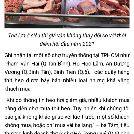
Thịt lợn ở siêu thị giá vẫn không thay đổi so với thời
điểm hồi đầu năm 2021
Ghi nhận tại một số chợ truyền thống tại TPHCM như
Phạm Văn Hai (Q.Tân Bình), Hồ Học Lãm, An Dương
Vương (Q.Bình Tân), Bình Tiên (Q.6)… các quầy hàng
thịt heo được bày bán nhiều loại nhưng khá vắng
khách mua.
“Khi có thông tin heo hơi giảm giá, nhiều khách mua
hàng đến chợ mua thịt heo. Tuy nhiên khi chúng tôi
báo giá không khác gì so với lúc trước, một số khách
không mua, hoặc chỉ mua vài ba lạng.” – bà Tâm, tiểu
thương kinh doanh thịt ở chợ Hồ Trọng Quý (Q.6) cho