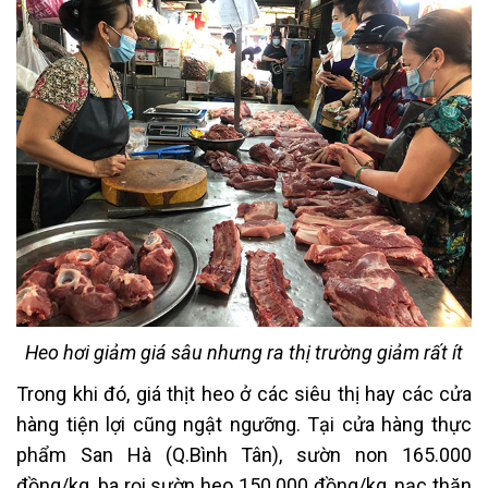
Heo hơi giảm giá sâu nhưng ra thị trường giảm rất ít
Trong khi đó, giá thịt heo ở các siêu thị hay các cửa
hàng tiện lợi cũng ngật ngưỡng. Tại cửa hàng thực
phẩm San Hà (Q.Bình Tân), sườn non 165.000
đồng/kg, ba rọi sườn heo 150.000 đồng/kg, nạc thăn