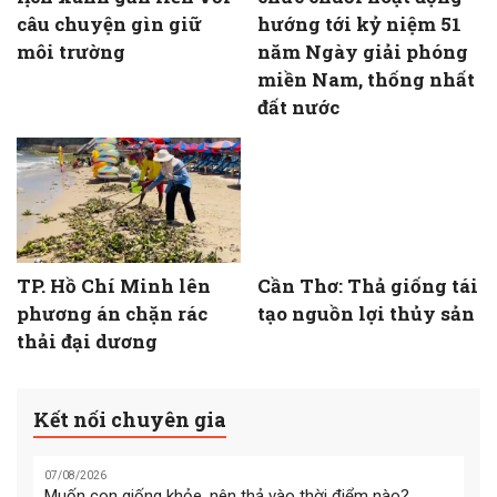
câu chuyện gìn giữ
hướng tới kỷ niệm 51
môi trường
năm Ngày giải phóng
miền Nam, thống nhất
đất nước
TP. Hồ Chí Minh lên
Cần Thơ: Thả giống tái
phương án chặn rác
tạo nguồn lợi thủy sản
thải đại dương
Kết nối chuyên gia
07/08/2026
Muốn con giống khỏe, nên thả vào thời điểm nào?