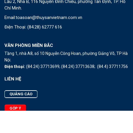
Lầu 2, Nhà B, 116 Nguyễn Đình Chiểu, phường Tân Định, TP. Hồ
Chí Minh.
Email:
toasoan@thuysanvietnam.com.vn
Điện Thoại:
(84.28) 62777 616
VĂN PHÒNG MIỀN BẮC
Tầng 1, nhà A8, số 10 Nguyễn Công Hoan, phường Giảng Võ, TP Hà
Nội.
Điện thoại:
(84.24) 37713699;
(84.24) 37713638;
(84.4) 37711756
LIÊN HỆ
QUẢNG CÁO
GÓP Ý
LIÊN HỆ