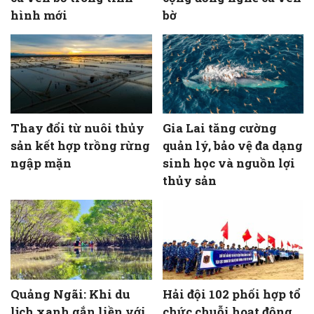
hình mới
bờ
Thay đổi từ nuôi thủy
Gia Lai tăng cường
sản kết hợp trồng rừng
quản lý, bảo vệ đa dạng
ngập mặn
sinh học và nguồn lợi
thủy sản
Quảng Ngãi: Khi du
Hải đội 102 phối hợp tổ
lịch xanh gắn liền với
chức chuỗi hoạt động