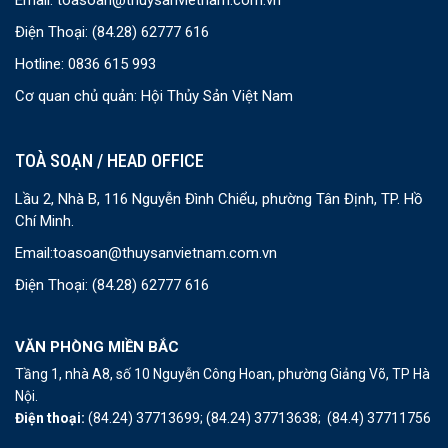
Email:
toasoan@thuysanvietnam.com.vn
Điện Thoại:
(84.28) 62777 616
Hotline: 0836 615 993
Cơ quan chủ quản: Hội Thủy Sản Việt Nam
TOÀ SOẠN / HEAD OFFICE
Lầu 2, Nhà B, 116 Nguyễn Đình Chiểu, phường Tân Định, TP. Hồ
Chí Minh.
Email:
toasoan@thuysanvietnam.com.vn
Điện Thoại:
(84.28) 62777 616
VĂN PHÒNG MIỀN BẮC
Tầng 1, nhà A8, số 10 Nguyễn Công Hoan, phường Giảng Võ, TP Hà
Nội.
Điện thoại:
(84.24) 37713699;
(84.24) 37713638;
(84.4) 37711756