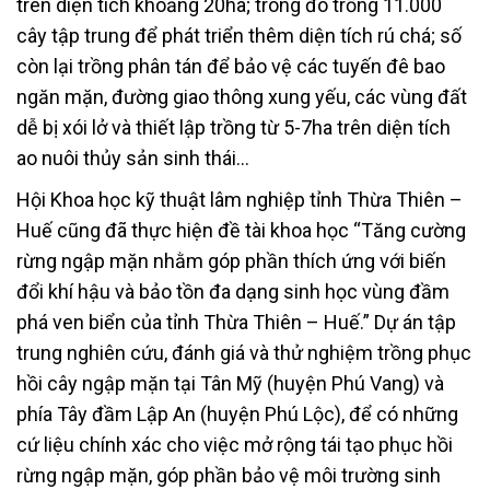
trên diện tích khoảng 20ha; trong đó trồng 11.000
cây tập trung để phát triển thêm diện tích rú chá; số
còn lại trồng phân tán để bảo vệ các tuyến đê bao
ngăn mặn, đường giao thông xung yếu, các vùng đất
dễ bị xói lở và thiết lập trồng từ 5-7ha trên diện tích
ao nuôi thủy sản sinh thái…
Hội Khoa học kỹ thuật lâm nghiệp tỉnh Thừa Thiên –
Huế cũng đã thực hiện đề tài khoa học “Tăng cường
rừng ngập mặn nhằm góp phần thích ứng với biến
đổi khí hậu và bảo tồn đa dạng sinh học vùng đầm
phá ven biển của tỉnh Thừa Thiên – Huế.” Dự án tập
trung nghiên cứu, đánh giá và thử nghiệm trồng phục
hồi cây ngập mặn tại Tân Mỹ (huyện Phú Vang) và
phía Tây đầm Lập An (huyện Phú Lộc), để có những
cứ liệu chính xác cho việc mở rộng tái tạo phục hồi
rừng ngập mặn, góp phần bảo vệ môi trường sinh