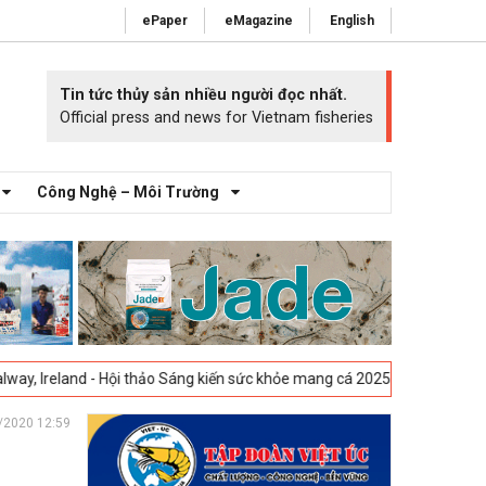
ePaper
eMagazine
English
Tin tức thủy sản nhiều người đọc nhất.
Official press and news for Vietnam fisheries
Công Nghệ – Môi Trường
ội thảo Sáng kiến sức khỏe mang cá 2025 -
23-04-2025
Vigo, Tây Ban N
/2020 12:59