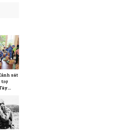
Cảnh sát
 trợ
 Tây