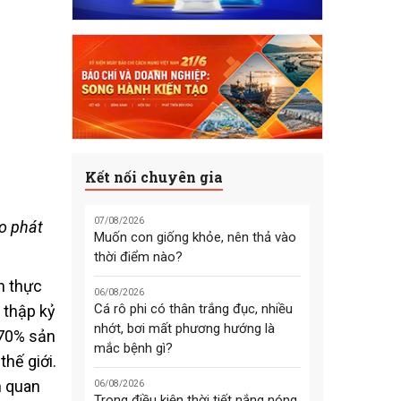
Kết nối chuyên gia
07/08/2026
o phát
Muốn con giống khỏe, nên thả vào
thời điểm nào?
h thực
06/08/2026
Cá rô phi có thân trắng đục, nhiều
 thập kỷ
nhớt, bơi mất phương hướng là
 70% sản
mắc bệnh gì?
hế giới.
n quan
06/08/2026
Trong điều kiện thời tiết nắng nóng