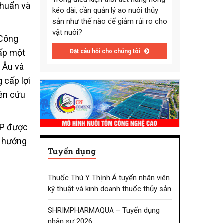
chuẩn và
kéo dài, cần quản lý ao nuôi thủy
sản như thế nào để giảm rủi ro cho
vật nuôi?
 Công
cấp một
Đặt câu hỏi cho chúng tôi
 Âu và
 cấp lợi
iên cứu
iP được
h hướng
Tuyển dụng
Thuốc Thú Y Thịnh Á tuyển nhân viên
kỹ thuật và kinh doanh thuốc thủy sản
SHRIMPHARMAQUA – Tuyển dụng
nhân sự 2026