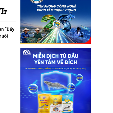
àn “Đẩy
nuôi