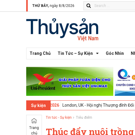
THỨ BẢY,
ngày 8/8/2026
Trang Chủ
Tin Tức – Sự Kiện
Góc Nhìn
N
 -
09-02-2026
London, UK - Hội nghị Thượng đỉnh Đổi mới Sáng tạo t
Sự kiện
Tin tức - Sự kiện
Tiêu điểm
Trang
Thúc đẩy nuôi trồng
chủ