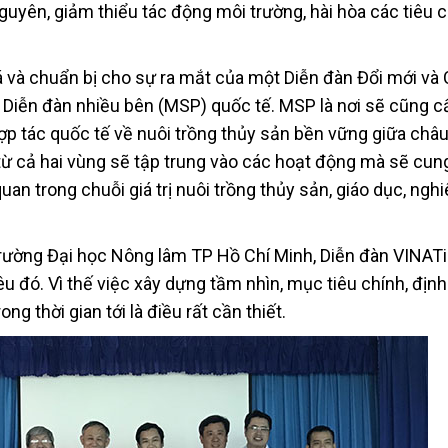
guyên, giảm thiểu tác động môi trường, hài hòa các tiêu 
 và chuẩn bị cho sự ra mắt của một Diễn đàn Đổi mới và
 Diễn đàn nhiều bên (MSP) quốc tế. MSP là nơi sẽ cũng 
ợp tác quốc tế về nuôi trồng thủy sản bền vững giữa châu
 cả hai vùng sẽ tập trung vào các hoạt động mà sẽ cung
uan trong chuỗi giá trị nuôi trồng thủy sản, giáo dục, ngh
rường Đại học Nông lâm TP Hồ Chí Minh, Diễn đàn VINAT
u đó. Vì thế việc xây dựng tầm nhìn, mục tiêu chính, địn
ng thời gian tới là điều rất cần thiết.