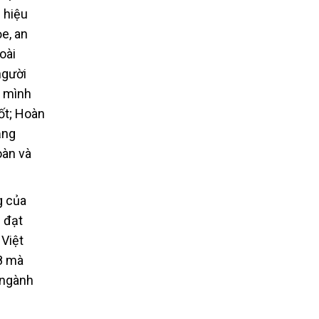
 hiệu
e, an
oài
người
ý mình
ốt; Hoàn
ẳng
oàn và
g của
 đạt
 Việt
8 mà
 ngành