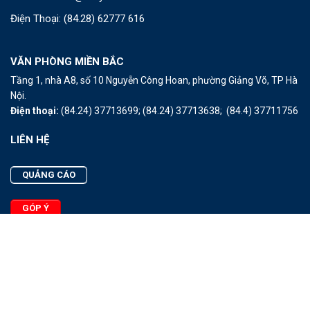
Điện Thoại:
(84.28) 62777 616
VĂN PHÒNG MIỀN BẮC
Tầng 1, nhà A8, số 10 Nguyễn Công Hoan, phường Giảng Võ, TP Hà
Nội.
Điện thoại:
(84.24) 37713699;
(84.24) 37713638;
(84.4) 37711756
LIÊN HỆ
QUẢNG CÁO
GÓP Ý
LIÊN HỆ
Quảng Cáo
Góp Ý