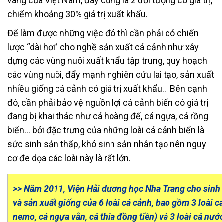
vàng của Việt Nam, đây cũng là 2 đối tượng có giá trị,
chiếm khoảng 30% giá trị xuất khẩu.
Để làm được những việc đó thì cần phải có chiến
lược “dài hơi” cho nghề sản xuất cá cảnh như xây
dựng các vùng nuôi xuất khẩu tập trung, quy hoạch
các vùng nuôi, đẩy mạnh nghiên cứu lai tạo, sản xuất
nhiều giống cá cảnh có giá trị xuất khẩu… Bên cạnh
đó, cần phải bảo vệ nguồn lợi cá cảnh biển có giá trị
đang bị khai thác như cá hoàng đế, cá ngựa, cá rồng
biển… bởi đặc trưng của những loài cá cảnh biển là
sức sinh sản thấp, khó sinh sản nhân tạo nên nguy
cơ đe dọa các loài này là rất lớn.
>> Năm 2011, Viện Hải dương học Nha Trang cho sinh
và sản xuất giống của 6 loài cá cảnh, bao gồm 3 loài c
nemo, cá ngựa vằn, cá thia đồng tiền) và 3 loài cá nước