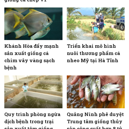
Khánh Hòa đẩy mạnh
Triển khai mô hình
sản xuất giống cá
nuôi thương phẩm cá
chim vây vàng sạch
nheo Mỹ tại Hà Tĩnh
bệnh
Quy trình phòng ngừa
Quảng Ninh phê duyệt
dịch bệnh trong trại
Trung tâm giống thủy
sản xuất tôm giống
sản công suất hơn 8 tỷ