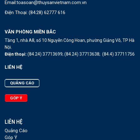
Email:
toasoan@thuysanvietnam.com.vn
Điện Thoại:
(84.28) 62777 616
VĂN PHÒNG MIỀN BẮC
Tầng 1, nhà A8, số 10 Nguyễn Công Hoan, phường Giảng Võ, TP Hà
Nội.
Điện thoại:
(84.24) 37713699;
(84.24) 37713638;
(84.4) 37711756
LIÊN HỆ
QUẢNG CÁO
GÓP Ý
LIÊN HỆ
Quảng Cáo
Góp Ý