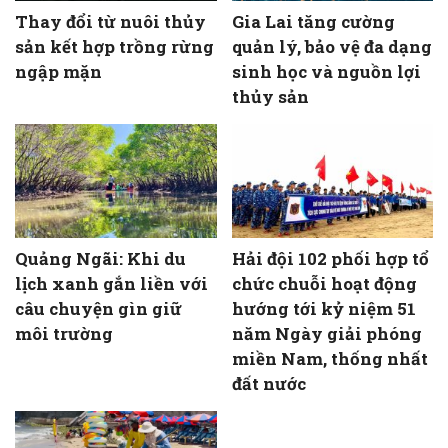
Thay đổi từ nuôi thủy
Gia Lai tăng cường
sản kết hợp trồng rừng
quản lý, bảo vệ đa dạng
ngập mặn
sinh học và nguồn lợi
thủy sản
Quảng Ngãi: Khi du
Hải đội 102 phối hợp tổ
lịch xanh gắn liền với
chức chuỗi hoạt động
câu chuyện gìn giữ
hướng tới kỷ niệm 51
môi trường
năm Ngày giải phóng
miền Nam, thống nhất
đất nước