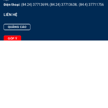
Điện thoại:
(84.24) 37713699;
(84.24) 37713638;
(84.4) 37711756
LIÊN HỆ
QUẢNG CÁO
GÓP Ý
LIÊN HỆ
Quảng Cáo
Góp Ý
Facebook
2025 - © Bản quyền thuộc Tạp chí Thủy sản Việt Nam
Cấm sao chép dưới mọi hình thức nếu không có sự chấp thuận
bằng văn bản