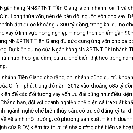
Ngân hàng NN&PTNT Tiền Giang là chi nhánh loại 1 và c
Cửu Long thừa vốn, nên dễ cân đối nguồn vốn cho vay. Đế
nhánh đạt được khoảng 7.300 tỷ đồng, trong khi dư nợ ch
cho vay ở lĩnh vực nông nghiệp – nông thôn chiếm gần 90
 hàng NN&PTNT Tiền Giang đủ sức cung ứng vốn cho bà c
nông. Dự kiến dư nợ của Ngân hàng NN&PTNT Chi nhánh T
n nuôi heo, gia cầm, cá tra, chế biến thịt heo trong năm
ng.
 nhánh Tiền Giang cho rằng, chi nhánh cũng dự trù khoả
n của Chính phủ, trong đó năm 2012 vào khoảng 685 tỷ đồ
 kiện để các đối tượng vay vốn ưu đãi cũng như điều kiện
hẳng hạn, đối với doanh nghiệp chế biến cá tra xuất khẩ
h ngành nghề chế biến thủy sản, có trụ sở đăng ký tại đị
 về vệ sinh môi trường; có phương sản xuất – kinh doanh 
ịnh của BIDV, kiểm tra thực tế nhà xưởng chế biến và hoạ