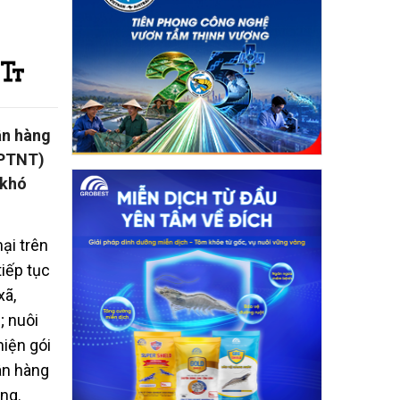
ân hàng
&PTNT)
 khó
ại trên
tiếp tục
xã,
; nuôi
hiện gói
ân hàng
ng.