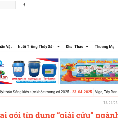
hân Vật
Nuôi Trồng Thủy Sản
Khai Thác
Thương Mại
kiến sức khỏe mang cá 2025 -
23-04-2025
Vigo, Tây Ban Nha - Triển lã
T2, 06/07
ai gói tín dụng “giải cứu” ngàn