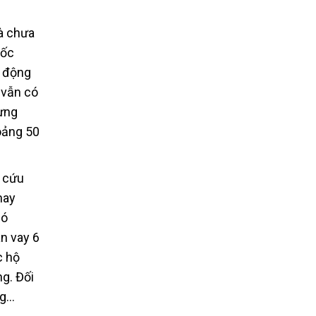
là chưa
đốc
y động
 vẫn có
hưng
oảng 50
g cứu
nay
có
an vay 6
c hộ
g. Đối
ng…