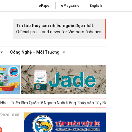
ePaper
eMagazine
English
Tin tức thủy sản nhiều người đọc nhất.
Official press and news for Vietnam fisheries
Công Nghệ – Môi Trường
m Quốc tế Ngành Nuôi trồng Thủy sản Tây Ban Nha – Aquafuture Spain -
/2020 10:08
h