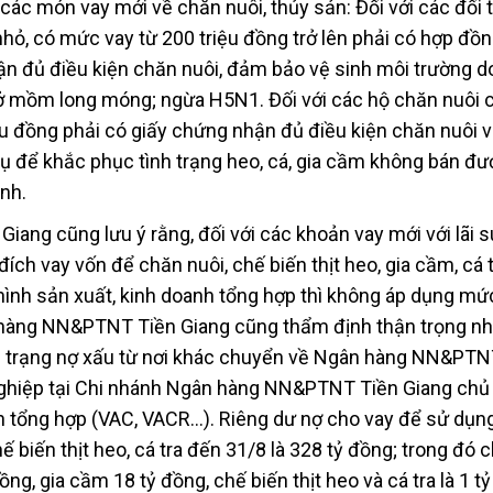
 các món vay mới về chăn nuôi, thủy sản: Đối với các đối
hỏ, có mức vay từ 200 triệu đồng trở lên phải có hợp đồn
ận đủ điều kiện chăn nuôi, đảm bảo vệ sinh môi trường d
ở mồm long móng; ngừa H5N1. Đối với các hộ chăn nuôi 
ệu đồng phải có giấy chứng nhận đủ điều kiện chăn nuôi v
ụ để khắc phục tình trạng heo, cá, gia cầm không bán đư
nh.
ng cũng lưu ý rằng, đối với các khoản vay mới với lãi s
ch vay vốn để chăn nuôi, chế biến thịt heo, gia cầm, cá t
nh sản xuất, kinh doanh tổng hợp thì không áp dụng mức
n hàng NN&PTNT Tiền Giang cũng thẩm định thận trọng n
 trạng nợ xấu từ nơi khác chuyển về Ngân hàng NN&PTN
 nghiệp tại Chi nhánh Ngân hàng NN&PTNT Tiền Giang chủ 
nh tổng hợp (VAC, VACR…). Riêng dư nợ cho vay để sử dụ
hế biến thịt heo, cá tra đến 31/8 là 328 tỷ đồng; trong đó 
đồng, gia cầm 18 tỷ đồng, chế biến thịt heo và cá tra là 1 t