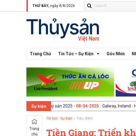
THỨ BẢY,
ngày 8/8/2026
Trang Chủ
Tin Tức – Sự Kiện
Góc Nhìn
N
ực phẩm Thủy sản 2025 -
08-04-2025
Galway, Ireland - Hội thảo Sáng 
Sự kiện
Tin tức - Sự kiện
Tiêu điểm
Trang
Tiền Giang: Triển kh
chủ