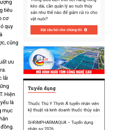
 tượng
kéo dài, cần quản lý ao nuôi thủy
g tiêu
sản như thế nào để giảm rủi ro cho
o cơ
vật nuôi?
có quy
Đặt câu hỏi cho chúng tôi
à
ợc, cũng
uất ưu
ra.
 lãi
hững
Tuyển dụng
T. Hiện
yếu là
Thuốc Thú Y Thịnh Á tuyển nhân viên
kỹ thuật và kinh doanh thuốc thủy sản
ng mục
chăn
SHRIMPHARMAQUA – Tuyển dụng
ỷ đồng.
nhân sự 2026