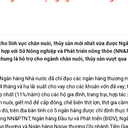
y cho lĩnh vực chăn nuôi, thủy sản mới nhất vừa được Ng
i hợp với Sở Nông nghiệp và Phát triển nông thôn (NN
chung là hỗ trợ cho ngành chăn nuôi, thủy sản vượt qua
 Ngân hàng Nhà nước đã chỉ đạo các ngân hàng thương m
24 tháng và hạ lãi suất cho vay cho các khoản vốn đã vay; 
ấp nhất (11%/năm) cho các hộ gia đình, trang trại, hợp tác 
nuôi, giết mổ để cấp đông, chế biến thịt lợn, thịt gia cầm
o đó, trên địa bàn tỉnh có 5 ngân hàng được chỉ định thực 
hàng NN&PTNT, Ngân hàng Đầu tư và Phát triển (BIDV), Ng
g thương và Ngân hàng Ngoại thương Chi nhánh Tiền Gia