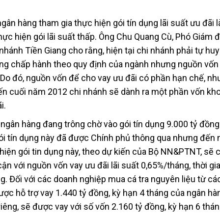
gân hàng tham gia thực hiện gói tín dụng lãi suất ưu đãi 
hực hiện gói lãi suất thấp. Ông Chu Quang Cù, Phó Giám 
hánh Tiền Giang cho rằng, hiện tại chi nhánh phải tự hu
động chấp hành theo quy định của ngành nhưng nguồn vốn
 Do đó, nguồn vốn để cho vay ưu đãi có phần hạn chế, n
đến cuối năm 2012 chi nhánh sẽ dành ra một phần vốn kh
i.
ngân hàng đang trông chờ vào gói tín dụng 9.000 tỷ đồn
Gói tín dụng này đã được Chính phủ thông qua nhưng đến 
 hiện gói tin dụng này, theo dự kiến của Bộ NN&PTNT, sẽ 
ận với nguồn vốn vay ưu đãi lãi suất 0,65%/tháng, thời gi
g. Đối với các doanh nghiệp mua cá tra nguyên liệu từ cá
ợc hỗ trợ vay 1.440 tỷ đồng, kỳ hạn 4 tháng của ngân hàn
riêng, sẽ được vay với số vốn 2.160 tỷ đồng, kỳ hạn 6 thá