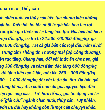
chăn nuôi, thủy sản
h chăn nuôi và thủy sản liên tục chứng kiến những
 lợi. Điều bất lợi lớn nhất là giá bán liên tục rớt
rong khi giá thức ăn lại tăng liên tục. Giá heo hơi hiện
triệu đồng/tạ, cá tra từ 22.500 -23.000 đồng/kg, gà
30.000 đồng/kg. Tất cả giá bán các loại đều nằm dưới
eo Trung tâm Thông tin Thương mại (Bộ Công thương),
iên tục tăng. Chẳng hạn, đối với thức ăn cho heo, giá
ng 300 đồng/kg và cám đậm đặc tăng 600 đồng/kg.
 đã tăng liên tục 2 lần, mỗi lần 250 – 300 đồng/kg
 800 – 1.000 đồng/kg đối với thức ăn tôm. Dự báo giá
ục tăng từ nay đến cuối năm do giá nguyên liệu đầu
ếp tục tăng cao… Từ thực tế này, gói tín dụng với lãi
ể “giải cứu” ngành chăn nuôi, thủy sản. Tuy nhiên,
 vốn ưu đãi hay không còn là một câu chuyện khác.