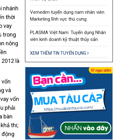
hi nhánh
Vemedim tuyển dụng nam nhân viên
n thời
Marketing lĩnh vực thú cưng
o vay
PLASMA Việt Nam: Tuyển dụng Nhân
% trong
viên kinh doanh kỹ thuật thủy sản
on nông
iền
XEM THÊM TIN TUYỂN DỤNG
 2012 là
n vốn
ng và
 vay vốn
u phải
a bàn
khả thi;
t động