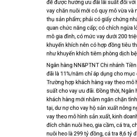
để được hưởng ưu đãi lãi suất đối với
vay chăn nuôi mới có quy mô vừa và n
thụ sản phẩm; phải có giấy chứng nh
quan chức năng cấp; có chích ngừa l
mô gia đình, có mức vay dưới 200 tri
khuyến khích nên có hợp đồng tiêu th
như khuyến khích tiêm phòng dịch bệ
Ngân hàng NN&PTNT Chi nhánh Tiền Gia
đãi là 11%/năm chỉ áp dụng cho mục đí
Trường hợp khách hàng vay theo mô hì
suất cho vay ưu đãi. Đồng thời, Ngâ
khách hàng mới nhằm ngăn chặn tình
tại, dư nợ cho vay hộ sản xuất nông
vay theo mô hình sản xuất, kinh doa
đích chăn nuôi heo, gia cầm, cá tra, c
nuôi heo là 299 tỷ đồng, cá tra 8,6 tỷ 