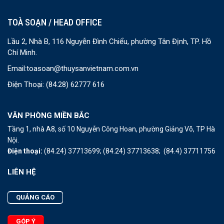
TOÀ SOẠN / HEAD OFFICE
Lầu 2, Nhà B, 116 Nguyễn Đình Chiểu, phường Tân Định, TP. Hồ
Chí Minh.
Email:
toasoan@thuysanvietnam.com.vn
Điện Thoại:
(84.28) 62777 616
VĂN PHÒNG MIỀN BẮC
Tầng 1, nhà A8, số 10 Nguyễn Công Hoan, phường Giảng Võ, TP Hà
Nội.
Điện thoại:
(84.24) 37713699;
(84.24) 37713638;
(84.4) 37711756
LIÊN HỆ
QUẢNG CÁO
GÓP Ý