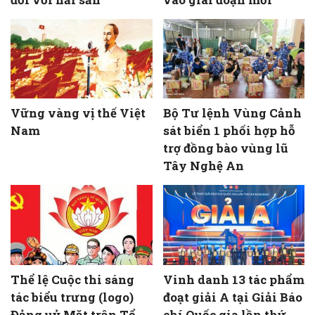
Vững vàng vị thế Việt
Bộ Tư lệnh Vùng Cảnh
Nam
sát biển 1 phối hợp hỗ
trợ đồng bào vùng lũ
Tây Nghệ An
Thể lệ Cuộc thi sáng
Vinh danh 13 tác phẩm
tác biểu trưng (logo)
đoạt giải A tại Giải Báo
Đảng uỷ Mặt trận Tổ
chí Quốc gia lần thứ