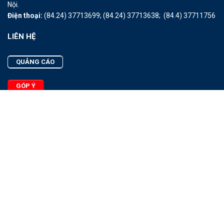
Nội.
Điện thoại:
(84.24) 37713699;
(84.24) 37713638;
(84.4) 37711756
LIÊN HỆ
QUẢNG CÁO
GÓP Ý
LIÊN HỆ
Quảng Cáo
Góp Ý
Facebook
2025 - © Bản quyền thuộc Tạp chí Thủy sản Việt Nam
Cấm sao chép dưới mọi hình thức nếu không có sự chấp thuận
bằng văn bản