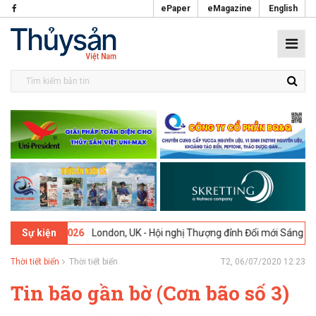
ePaper
eMagazine
English
9-02-2026
London, UK - Hội nghị Thượng đỉnh Đổi mới Sáng tạo tron
Sự kiện
Thời tiết biển
Thời tiết biển
T2, 06/07/2020 12:23
Tin bão gần bờ (Cơn bão số 3)