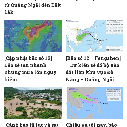
từ Quảng Ngãi đến Đắk
Lắk
[Cập nhật bão số 12] –
[Bão số 12 – Fengshen]
Bão sẽ tan nhanh
– Dự kiến sẽ đổ bộ vào
nhưng mưa lớn nguy
đất liền khu vực Đà
hiểm
Nẵng – Quảng Ngãi
[Cảnh báo lũ lụt và sạt
Chiều và tối nay, bão