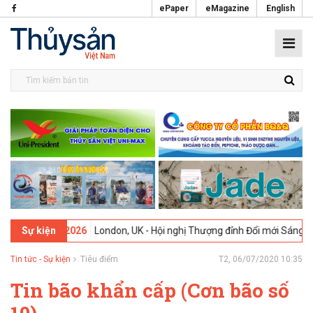
ePaper
eMagazine
English
09-02-2026
London, UK - Hội nghị Thượng đỉnh Đổi mới Sáng tạo tro
Sự kiện
Tin tức - Sự kiện
Tiêu điểm
T2, 06/07/2020 10:35
Tin bão khẩn cấp (Cơn bão số