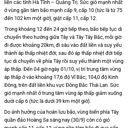
liền các tỉnh Hà Tĩnh – Quảng Trị. Sức gió mạnh nhất
ở vùng gần tâm bão mạnh cấp 9, cấp 10 (tức là từ 75
đến 102 km một giờ), giật cấp 11, cấp 12.
Trong khoảng 12 đến 24 giờ tiếp theo, bão tiếp tục di
chuyển theo hướng giữa Tây và Tây Tây Bắc, mỗi giờ
đi được khoảng 20km, đi sâu vào đất liền và suy yếu
thành áp thấp nhiệt đới; sau đó áp thấp nhiệt đới tiếp
tục di chuyển về phía Tây rồi suy yếu thành một vùng
áp thấp. Đến 04 giờ ngày 01/10, vị trí trung tâm vùng
áp thấp ở vào khoảng 17,6 độ Vĩ Bắc; 104,0 độ Kinh
Đông, trên đất liền khu vực Đông Bắc Thái Lan. Sức
gió mạnh nhất ở trung tâm vùng áp thấp giảm xuống
dưới cấp 6 (tức là dưới 39 km một giờ).
Do ảnh hưởng của hoàn lưu bão, vùng biển phía Tây
quần đảo Hoàng Sa sáng nay (30/9) còn có gió
mạnh cấp 11, cấp 12, vùng gần tâm bão đi qua cấp