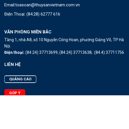
Email:
toasoan@thuysanvietnam.com.vn
Điện Thoại:
(84.28) 62777 616
VĂN PHÒNG MIỀN BẮC
Tầng 1, nhà A8, số 10 Nguyễn Công Hoan, phường Giảng Võ, TP Hà
Nội.
Điện thoại:
(84.24) 37713699;
(84.24) 37713638;
(84.4) 37711756
LIÊN HỆ
QUẢNG CÁO
GÓP Ý
LIÊN HỆ
Quảng Cáo